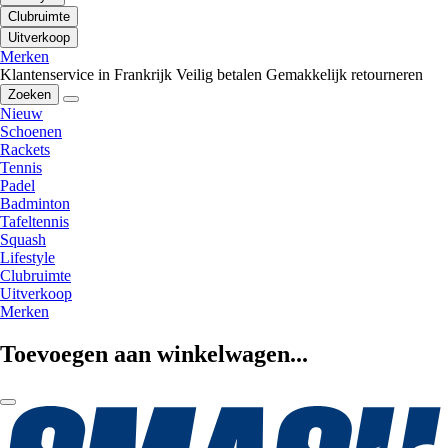
Clubruimte
Uitverkoop
Merken
Klantenservice in Frankrijk
Veilig betalen
Gemakkelijk retourneren
Zoeken
Nieuw
Schoenen
Rackets
Tennis
Padel
Badminton
Tafeltennis
Squash
Lifestyle
Clubruimte
Uitverkoop
Merken
Toevoegen aan winkelwagen...