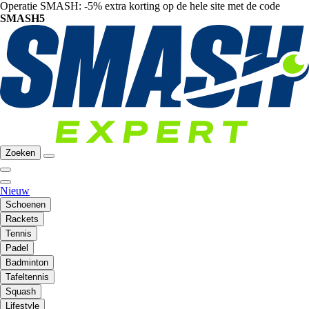
Operatie SMASH: -5% extra korting op de hele site met de code
SMASH5
Zoeken
Nieuw
Schoenen
Rackets
Tennis
Padel
Badminton
Tafeltennis
Squash
Lifestyle