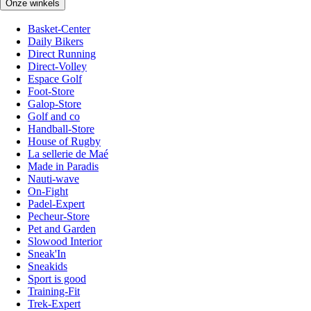
Onze winkels
Basket-Center
Daily Bikers
Direct Running
Direct-Volley
Espace Golf
Foot-Store
Galop-Store
Golf and co
Handball-Store
House of Rugby
La sellerie de Maé
Made in Paradis
Nauti-wave
On-Fight
Padel-Expert
Pecheur-Store
Pet and Garden
Slowood Interior
Sneak'In
Sneakids
Sport is good
Training-Fit
Trek-Expert