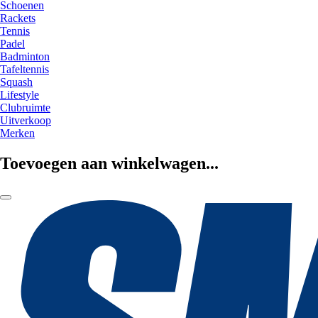
Schoenen
Rackets
Tennis
Padel
Badminton
Tafeltennis
Squash
Lifestyle
Clubruimte
Uitverkoop
Merken
Toevoegen aan winkelwagen...