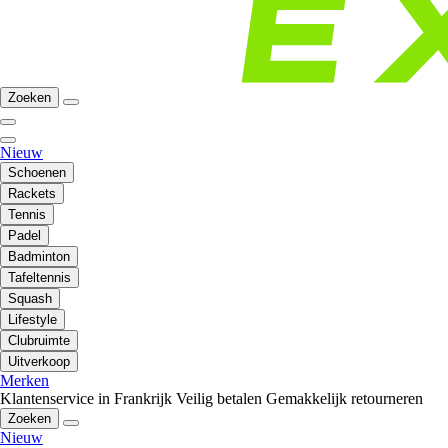
Zoeken
Nieuw
Schoenen
Rackets
Tennis
Padel
Badminton
Tafeltennis
Squash
Lifestyle
Clubruimte
Uitverkoop
Merken
Klantenservice in Frankrijk
Veilig betalen
Gemakkelijk retourneren
Zoeken
Nieuw