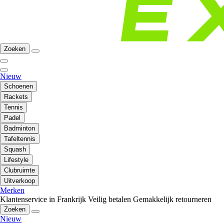
Zoeken
Nieuw
Schoenen
Rackets
Tennis
Padel
Badminton
Tafeltennis
Squash
Lifestyle
Clubruimte
Uitverkoop
Merken
Klantenservice in Frankrijk
Veilig betalen
Gemakkelijk retourneren
Zoeken
Nieuw