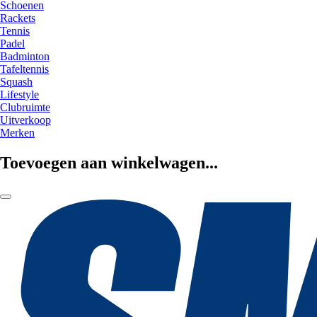
Schoenen
Rackets
Tennis
Padel
Badminton
Tafeltennis
Squash
Lifestyle
Clubruimte
Uitverkoop
Merken
Toevoegen aan winkelwagen...