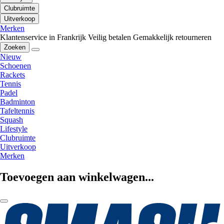
Clubruimte
Uitverkoop
Merken
Klantenservice in Frankrijk
Veilig betalen
Gemakkelijk retourneren
Zoeken
Nieuw
Schoenen
Rackets
Tennis
Padel
Badminton
Tafeltennis
Squash
Lifestyle
Clubruimte
Uitverkoop
Merken
Toevoegen aan winkelwagen...