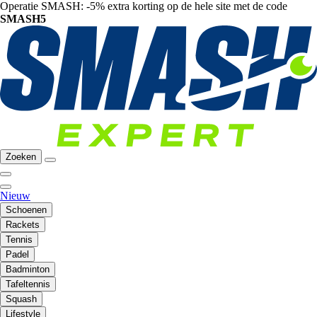
Operatie SMASH: -5% extra korting op de hele site met de code
SMASH5
Zoeken
Nieuw
Schoenen
Rackets
Tennis
Padel
Badminton
Tafeltennis
Squash
Lifestyle