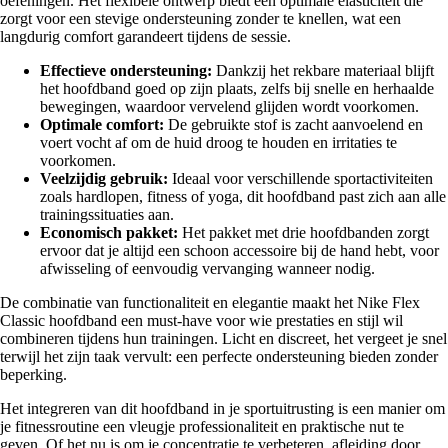
oefeningen. Het flexibele ontwerp biedt een optimale elasticiteit die
zorgt voor een stevige ondersteuning zonder te knellen, wat een
langdurig comfort garandeert tijdens de sessie.
Effectieve ondersteuning:
Dankzij het rekbare materiaal blijft
het hoofdband goed op zijn plaats, zelfs bij snelle en herhaalde
bewegingen, waardoor vervelend glijden wordt voorkomen.
Optimale comfort:
De gebruikte stof is zacht aanvoelend en
voert vocht af om de huid droog te houden en irritaties te
voorkomen.
Veelzijdig gebruik:
Ideaal voor verschillende sportactiviteiten
zoals hardlopen, fitness of yoga, dit hoofdband past zich aan alle
trainingssituaties aan.
Economisch pakket:
Het pakket met drie hoofdbanden zorgt
ervoor dat je altijd een schoon accessoire bij de hand hebt, voor
afwisseling of eenvoudig vervanging wanneer nodig.
De combinatie van functionaliteit en elegantie maakt het Nike Flex
Classic hoofdband een must-have voor wie prestaties en stijl wil
combineren tijdens hun trainingen. Licht en discreet, het vergeet je snel
terwijl het zijn taak vervult: een perfecte ondersteuning bieden zonder
beperking.
Het integreren van dit hoofdband in je sportuitrusting is een manier om
je fitnessroutine een vleugje professionaliteit en praktische nut te
geven. Of het nu is om je concentratie te verbeteren, afleiding door