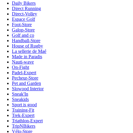
Daily Bikers
Direct Running
Direct-Volley
Espace Golf
Foot-Store
Galop-Store
Golf and co
Handball-Store
House of Rugby
La sellerie de Maé
Made in Paradis
Nauti-wave
On-Fight
Padel-Expert
Pecheur-Store
Pet and Garden
Slowood Interior
Sneak'In
Sneakids
Sport is good
Training-Fit
Trek-Expert
Triathlon-Expert
TripNBikers
Vélo-Store