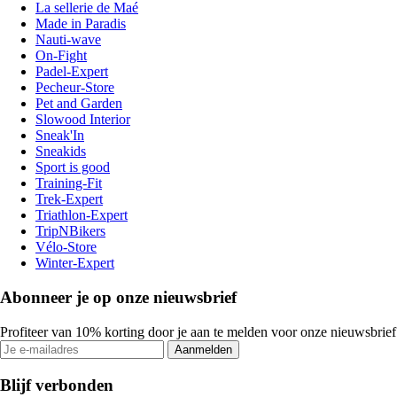
La sellerie de Maé
Made in Paradis
Nauti-wave
On-Fight
Padel-Expert
Pecheur-Store
Pet and Garden
Slowood Interior
Sneak'In
Sneakids
Sport is good
Training-Fit
Trek-Expert
Triathlon-Expert
TripNBikers
Vélo-Store
Winter-Expert
Abonneer je op onze nieuwsbrief
Profiteer van 10% korting door je aan te melden voor onze nieuwsbrief
Aanmelden
Blijf verbonden