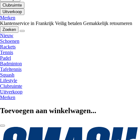
Clubruimte
Uitverkoop
Merken
Klantenservice in Frankrijk
Veilig betalen
Gemakkelijk retourneren
Zoeken
Nieuw
Schoenen
Rackets
Tennis
Padel
Badminton
Tafeltennis
Squash
Lifestyle
Clubruimte
Uitverkoop
Merken
Toevoegen aan winkelwagen...