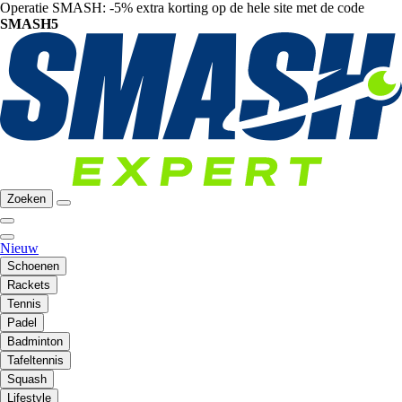
Operatie SMASH: -5% extra korting op de hele site met de code
SMASH5
Zoeken
Nieuw
Schoenen
Rackets
Tennis
Padel
Badminton
Tafeltennis
Squash
Lifestyle