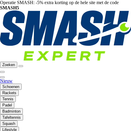
Operatie SMASH: -5% extra korting op de hele site met de code
SMASH5
Zoeken
Nieuw
Schoenen
Rackets
Tennis
Padel
Badminton
Tafeltennis
Squash
Lifestyle