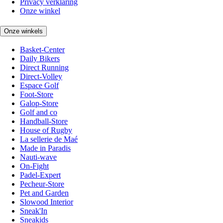
Privacy verklaring
Onze winkel
Onze winkels
Basket-Center
Daily Bikers
Direct Running
Direct-Volley
Espace Golf
Foot-Store
Galop-Store
Golf and co
Handball-Store
House of Rugby
La sellerie de Maé
Made in Paradis
Nauti-wave
On-Fight
Padel-Expert
Pecheur-Store
Pet and Garden
Slowood Interior
Sneak'In
Sneakids