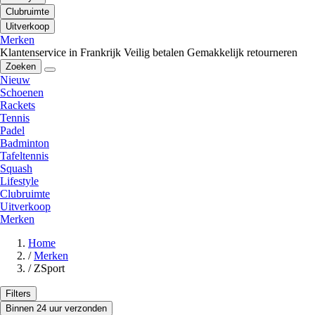
Clubruimte
Uitverkoop
Merken
Klantenservice in Frankrijk
Veilig betalen
Gemakkelijk retourneren
Zoeken
Nieuw
Schoenen
Rackets
Tennis
Padel
Badminton
Tafeltennis
Squash
Lifestyle
Clubruimte
Uitverkoop
Merken
Home
/
Merken
/
ZSport
Filters
Binnen 24 uur verzonden