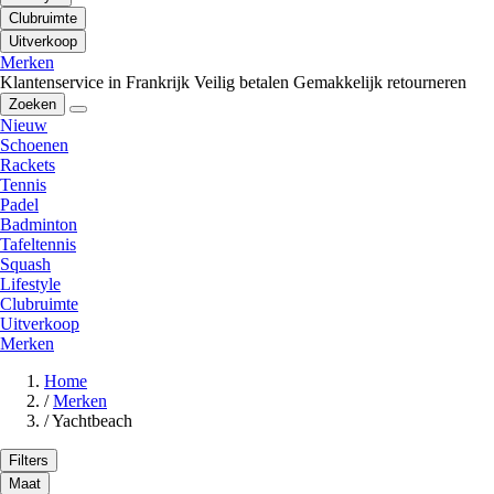
Clubruimte
Uitverkoop
Merken
Klantenservice in Frankrijk
Veilig betalen
Gemakkelijk retourneren
Zoeken
Nieuw
Schoenen
Rackets
Tennis
Padel
Badminton
Tafeltennis
Squash
Lifestyle
Clubruimte
Uitverkoop
Merken
Home
/
Merken
/
Yachtbeach
Filters
Maat