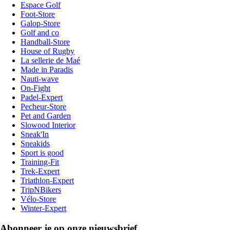
Espace Golf
Foot-Store
Galop-Store
Golf and co
Handball-Store
House of Rugby
La sellerie de Maé
Made in Paradis
Nauti-wave
On-Fight
Padel-Expert
Pecheur-Store
Pet and Garden
Slowood Interior
Sneak'In
Sneakids
Sport is good
Training-Fit
Trek-Expert
Triathlon-Expert
TripNBikers
Vélo-Store
Winter-Expert
Abonneer je op onze nieuwsbrief