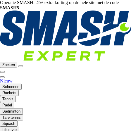
Operatie SMASH: -5% extra korting op de hele site met de code
SMASH5
Zoeken
Nieuw
Schoenen
Rackets
Tennis
Padel
Badminton
Tafeltennis
Squash
Lifestyle