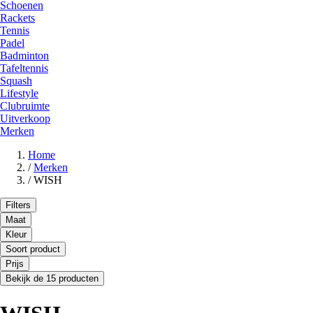
Schoenen
Rackets
Tennis
Padel
Badminton
Tafeltennis
Squash
Lifestyle
Clubruimte
Uitverkoop
Merken
Home
/
Merken
/
WISH
Filters
Maat
Kleur
Soort product
Prijs
Bekijk de 15 producten