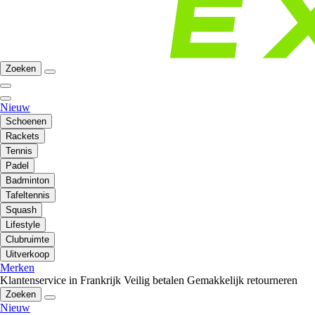
Zoeken
Nieuw
Schoenen
Rackets
Tennis
Padel
Badminton
Tafeltennis
Squash
Lifestyle
Clubruimte
Uitverkoop
Merken
Klantenservice in Frankrijk
Veilig betalen
Gemakkelijk retourneren
Zoeken
Nieuw