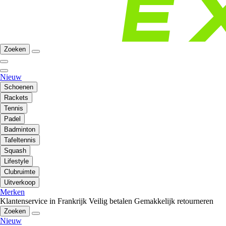
Zoeken
Nieuw
Schoenen
Rackets
Tennis
Padel
Badminton
Tafeltennis
Squash
Lifestyle
Clubruimte
Uitverkoop
Merken
Klantenservice in Frankrijk
Veilig betalen
Gemakkelijk retourneren
Zoeken
Nieuw