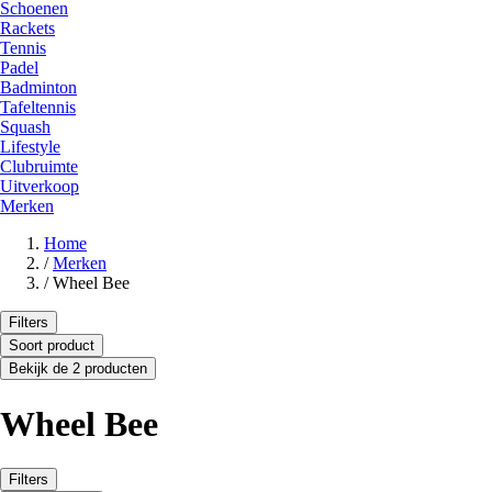
Schoenen
Rackets
Tennis
Padel
Badminton
Tafeltennis
Squash
Lifestyle
Clubruimte
Uitverkoop
Merken
Home
/
Merken
/
Wheel Bee
Filters
Soort product
Bekijk de 2 producten
Wheel Bee
Filters