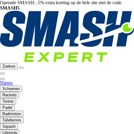
Operatie SMASH: -5% extra korting op de hele site met de code
SMASH5
Zoeken
Nieuw
Schoenen
Rackets
Tennis
Padel
Badminton
Tafeltennis
Squash
Lifestyle