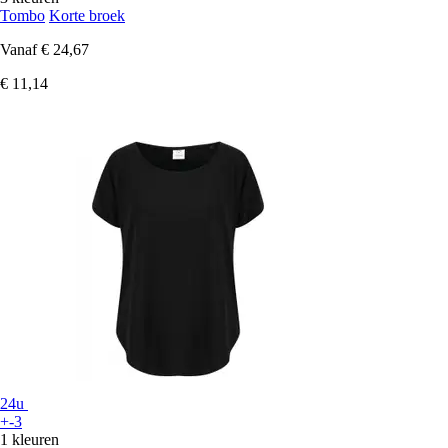
Tombo
Korte broek
Vanaf
€ 24,67
€ 11,14
24u
+-3
1 kleuren