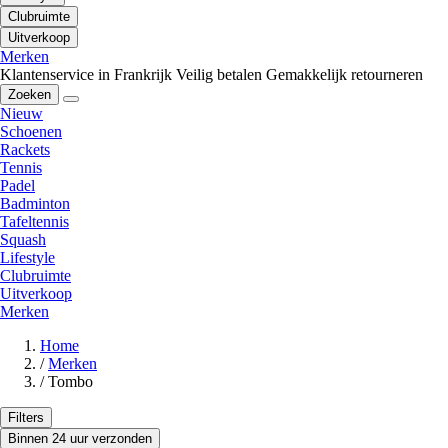
Clubruimte
Uitverkoop
Merken
Klantenservice in Frankrijk
Veilig betalen
Gemakkelijk retourneren
Zoeken
Nieuw
Schoenen
Rackets
Tennis
Padel
Badminton
Tafeltennis
Squash
Lifestyle
Clubruimte
Uitverkoop
Merken
Home
/
Merken
/
Tombo
Filters
Binnen 24 uur verzonden