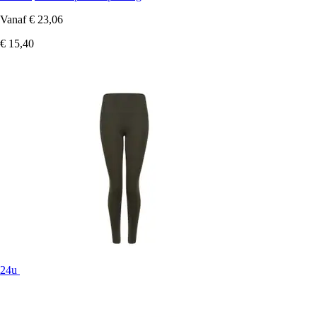
Vanaf
€ 23,06
€ 15,40
24u