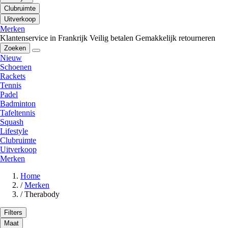
Clubruimte
Uitverkoop
Merken
Klantenservice in Frankrijk
Veilig betalen
Gemakkelijk retourneren
Zoeken
Nieuw
Schoenen
Rackets
Tennis
Padel
Badminton
Tafeltennis
Squash
Lifestyle
Clubruimte
Uitverkoop
Merken
Home
/
Merken
/
Therabody
Filters
Maat