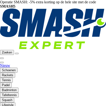
Operatie SMASH: -5% extra korting op de hele site met de code
SMASH5
Zoeken
Nieuw
Schoenen
Rackets
Tennis
Padel
Badminton
Tafeltennis
Squash
Lifestyle