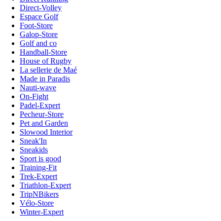
Direct-Volley
Espace Golf
Foot-Store
Galop-Store
Golf and co
Handball-Store
House of Rugby
La sellerie de Maé
Made in Paradis
Nauti-wave
On-Fight
Padel-Expert
Pecheur-Store
Pet and Garden
Slowood Interior
Sneak'In
Sneakids
Sport is good
Training-Fit
Trek-Expert
Triathlon-Expert
TripNBikers
Vélo-Store
Winter-Expert