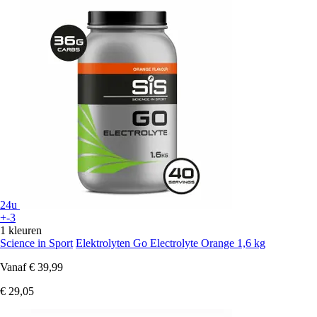
24u
+-3
1 kleuren
Science in Sport
Elektrolyten Go Electrolyte Orange 1,6 kg
Vanaf
€ 39,99
€ 29,05