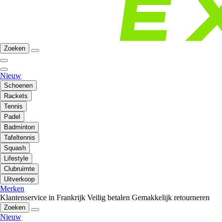
Zoeken
Nieuw
Schoenen
Rackets
Tennis
Padel
Badminton
Tafeltennis
Squash
Lifestyle
Clubruimte
Uitverkoop
Merken
Klantenservice in Frankrijk
Veilig betalen
Gemakkelijk retourneren
Zoeken
Nieuw