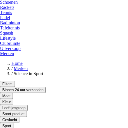
Schoenen
Rackets
Tennis
Padel
Badminton
Tafeltennis
Squash
Lifestyle
Clubruimte
Uitverkoop
Merken
Home
/
Merken
/
Science in Sport
Filters
Binnen 24 uur verzonden
Maat
Kleur
Leeftijdsgroep
Soort product
Geslacht
Sport