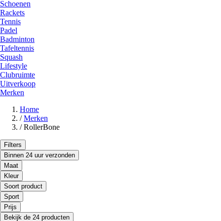
Schoenen
Rackets
Tennis
Padel
Badminton
Tafeltennis
Squash
Lifestyle
Clubruimte
Uitverkoop
Merken
Home
/
Merken
/
RollerBone
Filters
Binnen 24 uur verzonden
Maat
Kleur
Soort product
Sport
Prijs
Bekijk de 24 producten