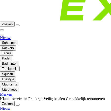
Zoeken
Nieuw
Schoenen
Rackets
Tennis
Padel
Badminton
Tafeltennis
Squash
Lifestyle
Clubruimte
Uitverkoop
Merken
Klantenservice in Frankrijk
Veilig betalen
Gemakkelijk retourneren
Zoeken
Nieuw