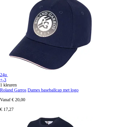
24u
+-3
1 kleuren
Roland Garros
Dames baseballcap met logo
Vanaf
€ 20,00
€ 17,27