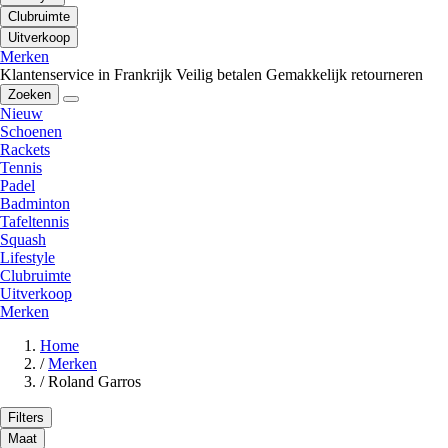
Clubruimte
Uitverkoop
Merken
Klantenservice in Frankrijk
Veilig betalen
Gemakkelijk retourneren
Zoeken
Nieuw
Schoenen
Rackets
Tennis
Padel
Badminton
Tafeltennis
Squash
Lifestyle
Clubruimte
Uitverkoop
Merken
Home
/
Merken
/
Roland Garros
Filters
Maat