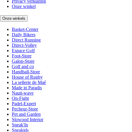
Privacy verklaring
Onze winkel
Onze winkels
Basket-Center
Daily Bikers
Direct Running
Direct-Volley
Espace Golf
Foot-Store
Galop-Store
Golf and co
Handball-Store
House of Rugby
La sellerie de Maé
Made in Paradis
Nauti-wave
On-Fight
Padel-Expert
Pecheur-Store
Pet and Garden
Slowood Interior
Sneak'In
Sneakids