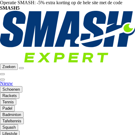
Operatie SMASH: -5% extra korting op de hele site met de code
SMASH5
Zoeken
Nieuw
Schoenen
Rackets
Tennis
Padel
Badminton
Tafeltennis
Squash
Lifestyle