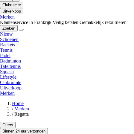
Clubruimte
Uitverkoop
Merken
Klantenservice in Frankrijk
Veilig betalen
Gemakkelijk retourneren
Zoeken
Nieuw
Schoenen
Rackets
Tennis
Padel
Badminton
Tafeltennis
Squash
Lifestyle
Clubruimte
Uitverkoop
Merken
Home
/
Merken
/
Regatta
Filters
Binnen 24 uur verzonden