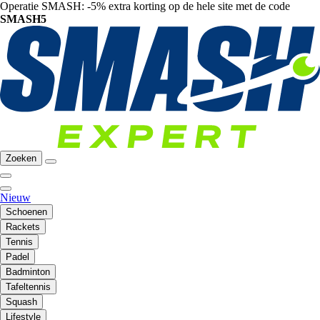
Operatie SMASH: -5% extra korting op de hele site met de code
SMASH5
Zoeken
Nieuw
Schoenen
Rackets
Tennis
Padel
Badminton
Tafeltennis
Squash
Lifestyle