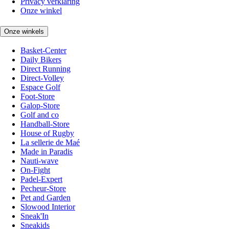
Privacy verklaring
Onze winkel
Onze winkels
Basket-Center
Daily Bikers
Direct Running
Direct-Volley
Espace Golf
Foot-Store
Galop-Store
Golf and co
Handball-Store
House of Rugby
La sellerie de Maé
Made in Paradis
Nauti-wave
On-Fight
Padel-Expert
Pecheur-Store
Pet and Garden
Slowood Interior
Sneak'In
Sneakids