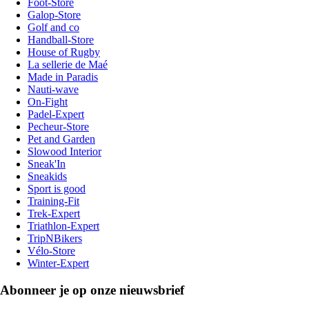
Foot-Store
Galop-Store
Golf and co
Handball-Store
House of Rugby
La sellerie de Maé
Made in Paradis
Nauti-wave
On-Fight
Padel-Expert
Pecheur-Store
Pet and Garden
Slowood Interior
Sneak'In
Sneakids
Sport is good
Training-Fit
Trek-Expert
Triathlon-Expert
TripNBikers
Vélo-Store
Winter-Expert
Abonneer je op onze nieuwsbrief