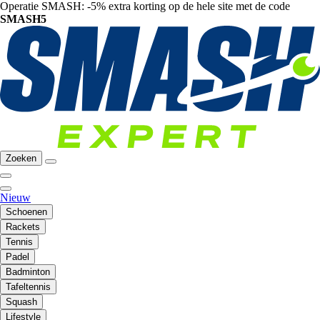
Operatie SMASH: -5% extra korting op de hele site met de code
SMASH5
Zoeken
Nieuw
Schoenen
Rackets
Tennis
Padel
Badminton
Tafeltennis
Squash
Lifestyle