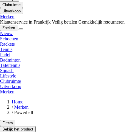
Clubruimte
Uitverkoop
Merken
Klantenservice in Frankrijk
Veilig betalen
Gemakkelijk retourneren
Zoeken
Nieuw
Schoenen
Rackets
Tennis
Padel
Badminton
Tafeltennis
Squash
Lifestyle
Clubruimte
Uitverkoop
Merken
Home
/
Merken
/
Powerball
Filters
Bekijk het product