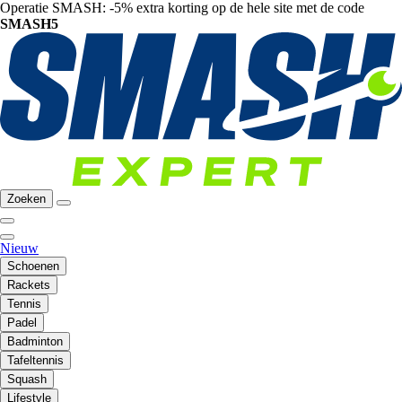
Operatie SMASH: -5% extra korting op de hele site met de code
SMASH5
Zoeken
Nieuw
Schoenen
Rackets
Tennis
Padel
Badminton
Tafeltennis
Squash
Lifestyle