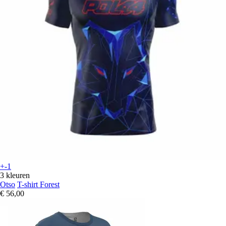
+-1
3 kleuren
Otso
T-shirt Forest
€ 56,00