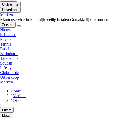
Clubruimte
Uitverkoop
Merken
Klantenservice in Frankrijk
Veilig betalen
Gemakkelijk retourneren
Zoeken
Nieuw
Schoenen
Rackets
Tennis
Padel
Badminton
Tafeltennis
Squash
Lifestyle
Clubruimte
Uitverkoop
Merken
Home
/
Merken
/
Otso
Filters
Maat