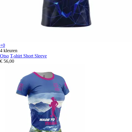
+0
4 kleuren
Otso
T-shirt Short Sleeve
€ 56,00