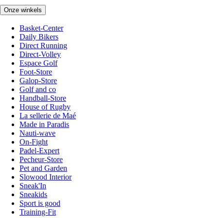
Onze winkels
Basket-Center
Daily Bikers
Direct Running
Direct-Volley
Espace Golf
Foot-Store
Galop-Store
Golf and co
Handball-Store
House of Rugby
La sellerie de Maé
Made in Paradis
Nauti-wave
On-Fight
Padel-Expert
Pecheur-Store
Pet and Garden
Slowood Interior
Sneak'In
Sneakids
Sport is good
Training-Fit