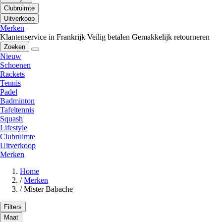
Clubruimte
Uitverkoop
Merken
Klantenservice in Frankrijk
Veilig betalen
Gemakkelijk retourneren
Zoeken
Nieuw
Schoenen
Rackets
Tennis
Padel
Badminton
Tafeltennis
Squash
Lifestyle
Clubruimte
Uitverkoop
Merken
Home
/
Merken
/
Mister Babache
Filters
Maat