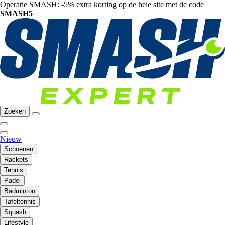
Operatie SMASH: -5% extra korting op de hele site met de code
SMASH5
Zoeken
Nieuw
Schoenen
Rackets
Tennis
Padel
Badminton
Tafeltennis
Squash
Lifestyle