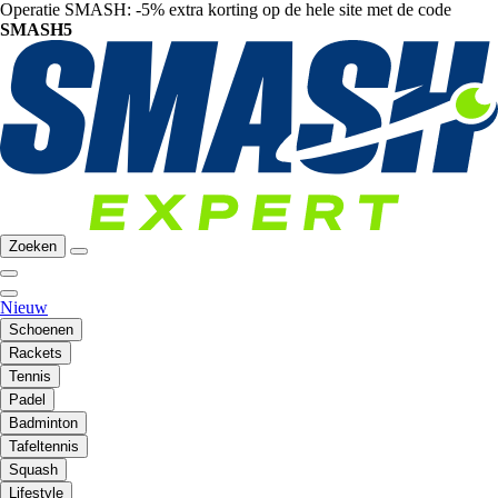
Operatie SMASH: -5% extra korting op de hele site met de code
SMASH5
Zoeken
Nieuw
Schoenen
Rackets
Tennis
Padel
Badminton
Tafeltennis
Squash
Lifestyle