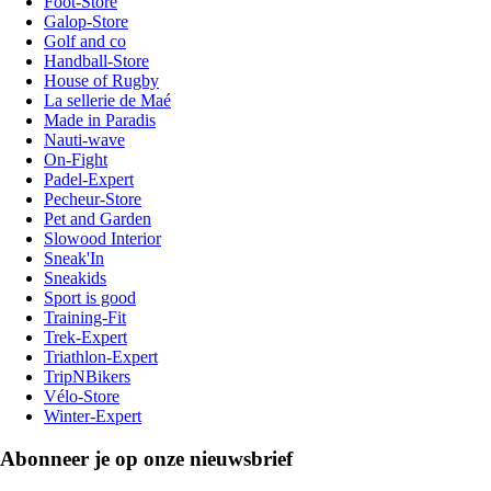
Foot-Store
Galop-Store
Golf and co
Handball-Store
House of Rugby
La sellerie de Maé
Made in Paradis
Nauti-wave
On-Fight
Padel-Expert
Pecheur-Store
Pet and Garden
Slowood Interior
Sneak'In
Sneakids
Sport is good
Training-Fit
Trek-Expert
Triathlon-Expert
TripNBikers
Vélo-Store
Winter-Expert
Abonneer je op onze nieuwsbrief