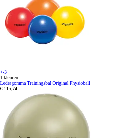
+-3
1 kleuren
Ledragomma
Trainingsbal Original Physioball
€ 115,74