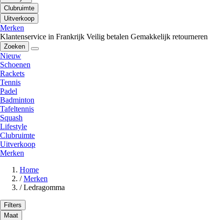
Clubruimte
Uitverkoop
Merken
Klantenservice in Frankrijk
Veilig betalen
Gemakkelijk retourneren
Zoeken
Nieuw
Schoenen
Rackets
Tennis
Padel
Badminton
Tafeltennis
Squash
Lifestyle
Clubruimte
Uitverkoop
Merken
Home
/
Merken
/
Ledragomma
Filters
Maat