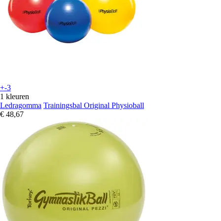
+-3
1 kleuren
Ledragomma
Trainingsbal Original Physioball
€ 48,67