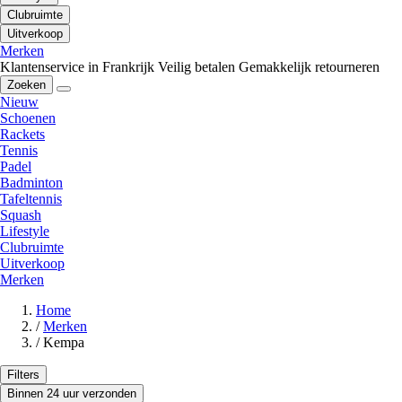
Clubruimte
Uitverkoop
Merken
Klantenservice in Frankrijk
Veilig betalen
Gemakkelijk retourneren
Zoeken
Nieuw
Schoenen
Rackets
Tennis
Padel
Badminton
Tafeltennis
Squash
Lifestyle
Clubruimte
Uitverkoop
Merken
Home
/
Merken
/
Kempa
Filters
Binnen 24 uur verzonden