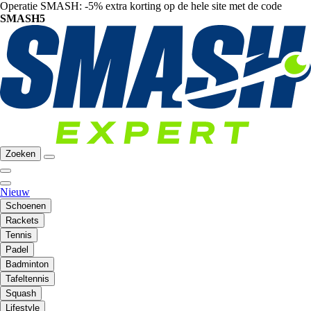
Operatie SMASH: -5% extra korting op de hele site met de code
SMASH5
Zoeken
Nieuw
Schoenen
Rackets
Tennis
Padel
Badminton
Tafeltennis
Squash
Lifestyle