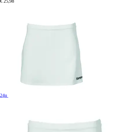
€ 25,98
24u