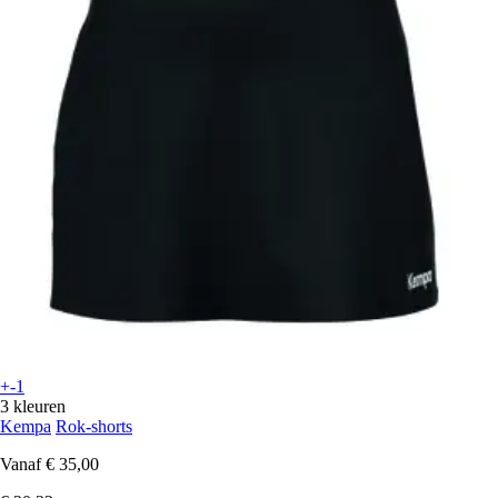
+-1
3 kleuren
Kempa
Rok-shorts
Vanaf
€ 35,00