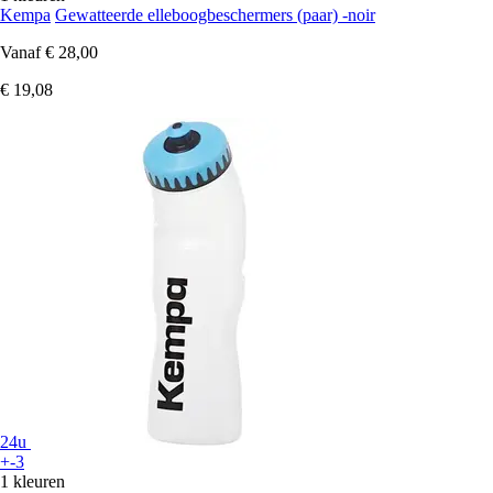
Kempa
Gewatteerde elleboogbeschermers (paar) -noir
Vanaf
€ 28,00
€ 19,08
24u
+-3
1 kleuren