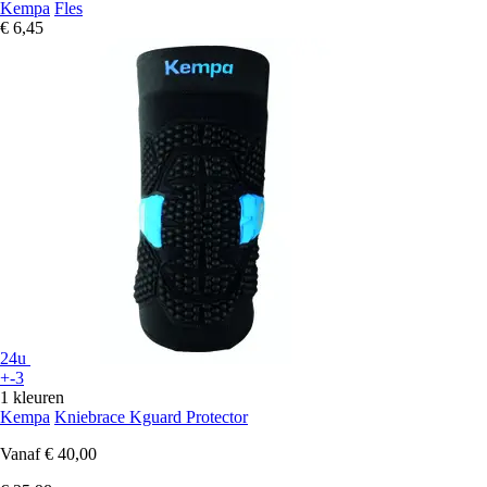
Kempa
Fles
€ 6,45
24u
+-3
1 kleuren
Kempa
Kniebrace Kguard Protector
Vanaf
€ 40,00