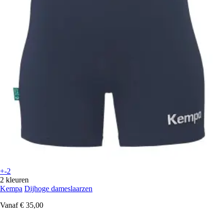
+-2
2 kleuren
Kempa
Dijhoge dameslaarzen
Vanaf
€ 35,00