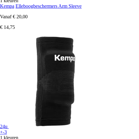
1 kleuren
Kempa
Elleboogbeschermers Arm Sleeve
Vanaf
€ 20,00
€ 14,75
24u
+-3
1 kleuren