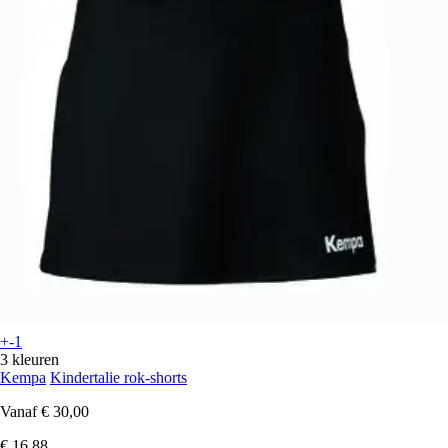
+-1
3 kleuren
Kempa
Kindertalie rok-shorts
Vanaf
€ 30,00
€ 16,88