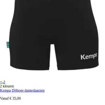
+-2
2 kleuren
Kempa
Dijhoge dameslaarzen
Vanaf
€ 35,00