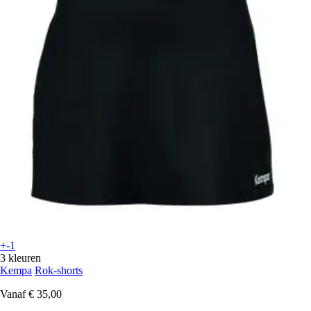
+-1
3 kleuren
Kempa
Rok-shorts
Vanaf
€ 35,00