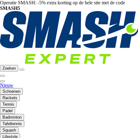
Operatie SMASH: -5% extra korting op de hele site met de code
SMASH5
Zoeken
Nieuw
Schoenen
Rackets
Tennis
Padel
Badminton
Tafeltennis
Squash
Lifestyle