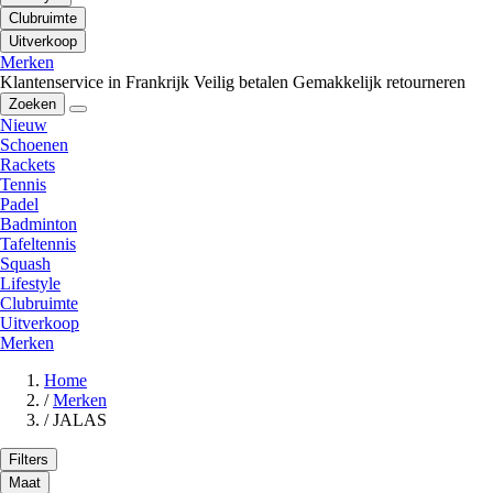
Clubruimte
Uitverkoop
Merken
Klantenservice in Frankrijk
Veilig betalen
Gemakkelijk retourneren
Zoeken
Nieuw
Schoenen
Rackets
Tennis
Padel
Badminton
Tafeltennis
Squash
Lifestyle
Clubruimte
Uitverkoop
Merken
Home
/
Merken
/
JALAS
Filters
Maat