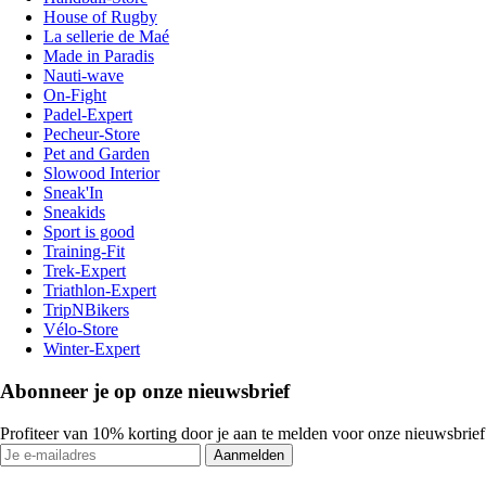
House of Rugby
La sellerie de Maé
Made in Paradis
Nauti-wave
On-Fight
Padel-Expert
Pecheur-Store
Pet and Garden
Slowood Interior
Sneak'In
Sneakids
Sport is good
Training-Fit
Trek-Expert
Triathlon-Expert
TripNBikers
Vélo-Store
Winter-Expert
Abonneer je op onze nieuwsbrief
Profiteer van 10% korting door je aan te melden voor onze nieuwsbrief
Aanmelden