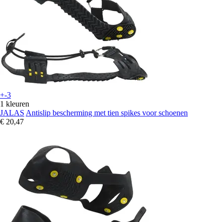
+-3
1 kleuren
JALAS
Antislip bescherming met tien spikes voor schoenen
€ 20,47