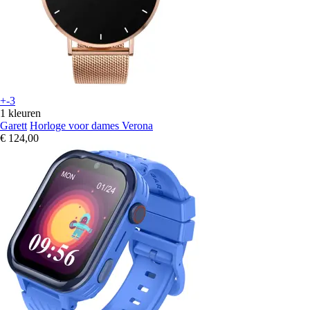
+-3
1 kleuren
Garett
Horloge voor dames Verona
€ 124,00