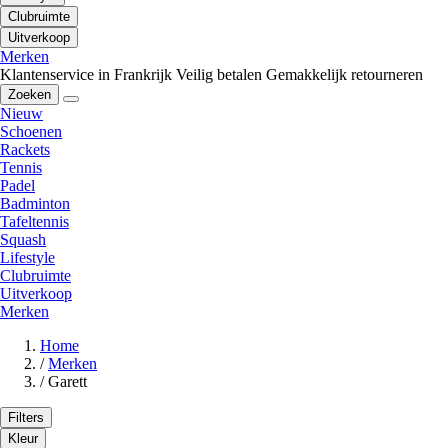
Clubruimte
Uitverkoop
Merken
Klantenservice in Frankrijk
Veilig betalen
Gemakkelijk retourneren
Zoeken
Nieuw
Schoenen
Rackets
Tennis
Padel
Badminton
Tafeltennis
Squash
Lifestyle
Clubruimte
Uitverkoop
Merken
Home
/
Merken
/
Garett
Filters
Kleur