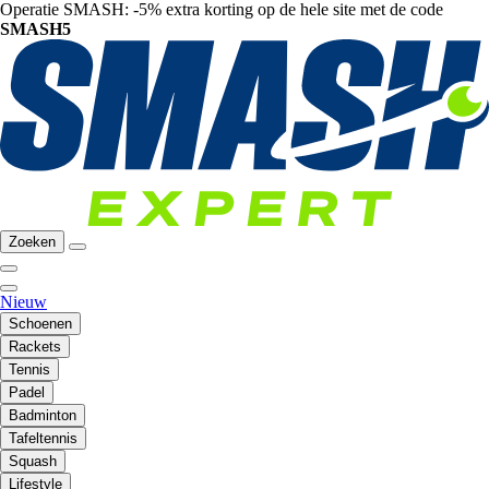
Operatie SMASH: -5% extra korting op de hele site met de code
SMASH5
Zoeken
Nieuw
Schoenen
Rackets
Tennis
Padel
Badminton
Tafeltennis
Squash
Lifestyle