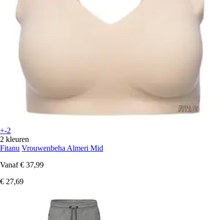
+-2
2 kleuren
Fitanu
Vrouwenbeha Almeri Mid
Vanaf
€ 37,99
€ 27,69