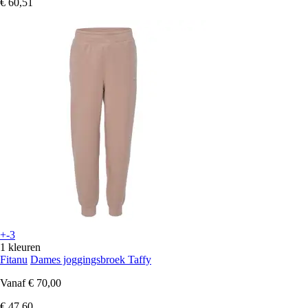
€ 60,51
+-3
1 kleuren
Fitanu
Dames joggingsbroek Taffy
Vanaf
€ 70,00
€ 47,60