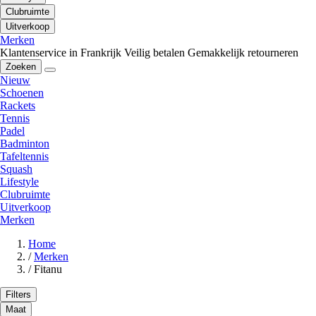
Clubruimte
Uitverkoop
Merken
Klantenservice in Frankrijk
Veilig betalen
Gemakkelijk retourneren
Zoeken
Nieuw
Schoenen
Rackets
Tennis
Padel
Badminton
Tafeltennis
Squash
Lifestyle
Clubruimte
Uitverkoop
Merken
Home
/
Merken
/
Fitanu
Filters
Maat