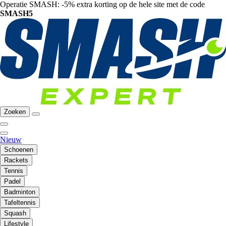
Operatie SMASH: -5% extra korting op de hele site met de code
SMASH5
Zoeken
Nieuw
Schoenen
Rackets
Tennis
Padel
Badminton
Tafeltennis
Squash
Lifestyle