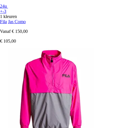
24u
+-3
1 kleuren
Fila
Jas Como
Vanaf
€ 150,00
€ 105,00