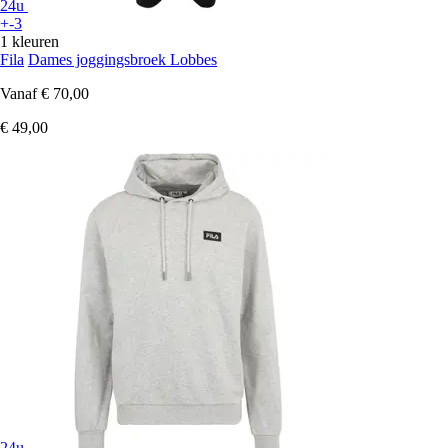
24u
+-3
1 kleuren
Fila
Dames joggingsbroek Lobbes
Vanaf
€ 70,00
€ 49,00
24u