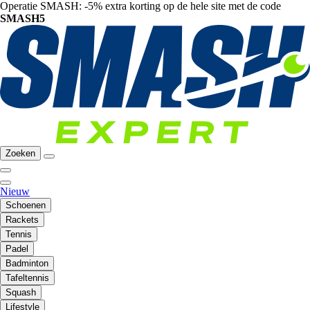
Operatie SMASH: -5% extra korting op de hele site met de code
SMASH5
Zoeken
Nieuw
Schoenen
Rackets
Tennis
Padel
Badminton
Tafeltennis
Squash
Lifestyle