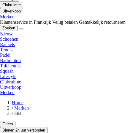
Clubruimte
Uitverkoop
Merken
Klantenservice in Frankrijk
Veilig betalen
Gemakkelijk retourneren
Zoeken
Nieuw
Schoenen
Rackets
Tennis
Padel
Badminton
Tafeltennis
Squash
Lifestyle
Clubruimte
Uitverkoop
Merken
Home
/
Merken
/
Fila
Filters
Binnen 24 uur verzonden