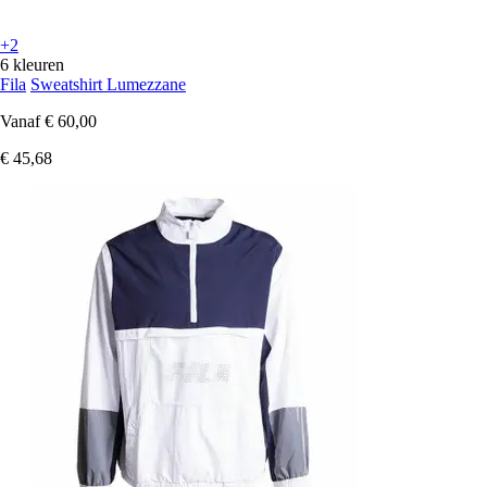
+2
6 kleuren
Fila
Sweatshirt Lumezzane
Vanaf
€ 60,00
€ 45,68