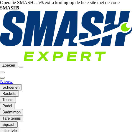
Operatie SMASH: -5% extra korting op de hele site met de code
SMASH5
Zoeken
Nieuw
Schoenen
Rackets
Tennis
Padel
Badminton
Tafeltennis
Squash
Lifestyle