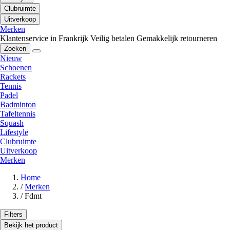
Clubruimte
Uitverkoop
Merken
Klantenservice in Frankrijk
Veilig betalen
Gemakkelijk retourneren
Zoeken
Nieuw
Schoenen
Rackets
Tennis
Padel
Badminton
Tafeltennis
Squash
Lifestyle
Clubruimte
Uitverkoop
Merken
Home
/
Merken
/
Fdmt
Filters
Bekijk het product