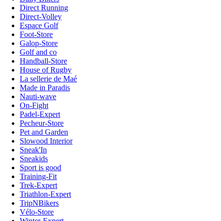
Direct Running
Direct-Volley
Espace Golf
Foot-Store
Galop-Store
Golf and co
Handball-Store
House of Rugby
La sellerie de Maé
Made in Paradis
Nauti-wave
On-Fight
Padel-Expert
Pecheur-Store
Pet and Garden
Slowood Interior
Sneak'In
Sneakids
Sport is good
Training-Fit
Trek-Expert
Triathlon-Expert
TripNBikers
Vélo-Store
Winter-Expert