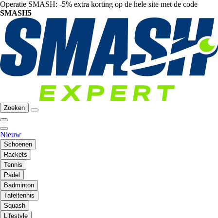
Operatie SMASH: -5% extra korting op de hele site met de code
SMASH5
Zoeken
Nieuw
Schoenen
Rackets
Tennis
Padel
Badminton
Tafeltennis
Squash
Lifestyle