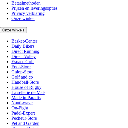
Betaalmethoden
Prijzen en leveringsopties
Privacy verklaring
Onze winkel
Onze winkels
Basket-Center
Daily Bikers
Direct Running
Direct-Volley
Espace Golf
Foot-Store
Galop-Store
Golf and co
Handball-Store
House of Rugby
La sellerie de Maé
Made in Paradis
Nauti-wave
On-Fight
Padel-Expert
Pecheur-Store
Pet and Garden