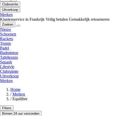
Clubruimte
Uitverkoop
Merken
Klantenservice in Frankrijk
Veilig betalen
Gemakkelijk retourneren
Zoeken
Nieuw
Schoenen
Rackets
Tennis
Padel
Badminton
Tafeltennis
Squash
Lifestyle
Clubruimte
Uitverkoop
Merken
Home
/
Merken
/
Equilibre
Filters
Binnen 24 uur verzonden