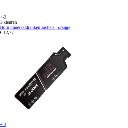
+-3
1 kleuren
Born
mineraaldranken sachets - orange
€ 12,77
+-3