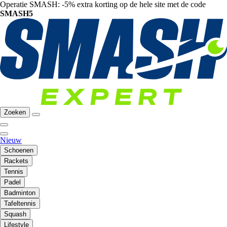
Operatie SMASH: -5% extra korting op de hele site met de code
SMASH5
Zoeken
Nieuw
Schoenen
Rackets
Tennis
Padel
Badminton
Tafeltennis
Squash
Lifestyle