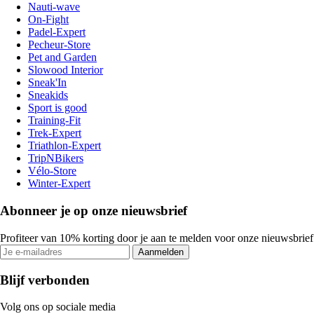
Nauti-wave
On-Fight
Padel-Expert
Pecheur-Store
Pet and Garden
Slowood Interior
Sneak'In
Sneakids
Sport is good
Training-Fit
Trek-Expert
Triathlon-Expert
TripNBikers
Vélo-Store
Winter-Expert
Abonneer je op onze nieuwsbrief
Profiteer van 10% korting door je aan te melden voor onze nieuwsbrief
Aanmelden
Blijf verbonden
Volg ons op sociale media