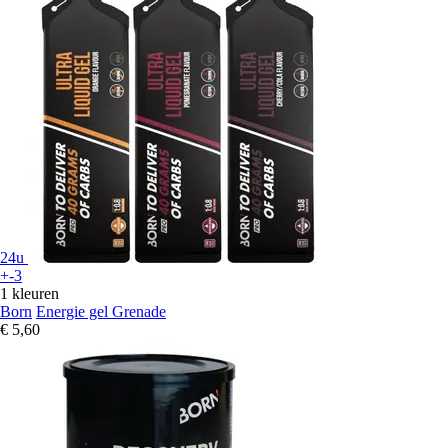
24u
+-3
1 kleuren
Born
Energie gel Grenade
€ 5,60