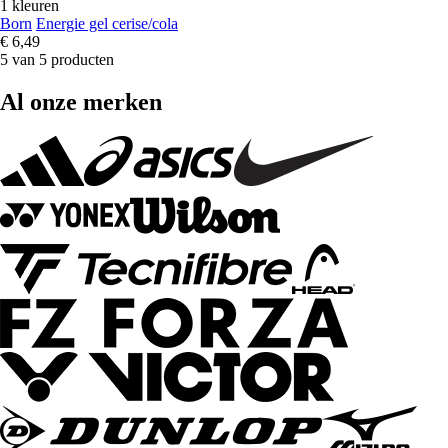
1 kleuren
Born
Energie gel cerise/cola
€ 6,49
5 van 5 producten
Al onze merken