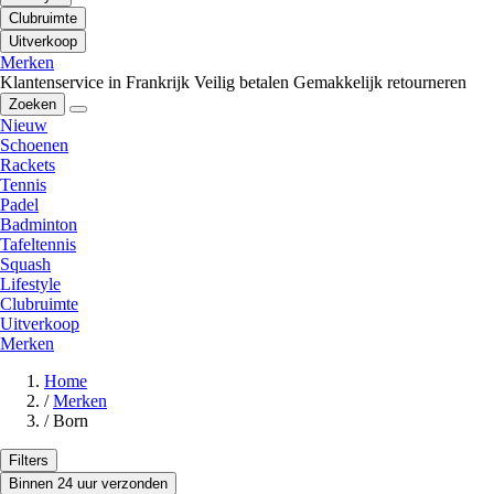
Clubruimte
Uitverkoop
Merken
Klantenservice in Frankrijk
Veilig betalen
Gemakkelijk retourneren
Zoeken
Nieuw
Schoenen
Rackets
Tennis
Padel
Badminton
Tafeltennis
Squash
Lifestyle
Clubruimte
Uitverkoop
Merken
Home
/
Merken
/
Born
Filters
Binnen 24 uur verzonden