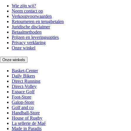
Wie zijn wij?
Neem contact op
Verkoopvoorwaarden
Retourneren en terugbetalen
Juridische disclaimer
Betaalmethoden
Prijzen en leveringsopties
Privacy verklaring
Onze winkel
Onze winkels
Basket-Center
Daily Bikers
Direct Running
Direct-Volley
Espace Golf
Foot-Store
Galop-Store
Golf and co
Handball-Store
House of Rugby
La sellerie de Maé
Made in Paradis