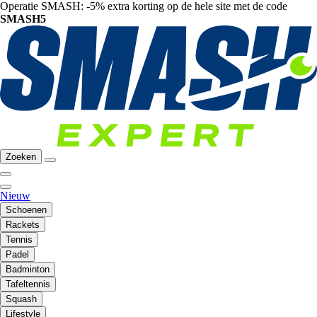
Operatie SMASH: -5% extra korting op de hele site met de code
SMASH5
Zoeken
Nieuw
Schoenen
Rackets
Tennis
Padel
Badminton
Tafeltennis
Squash
Lifestyle