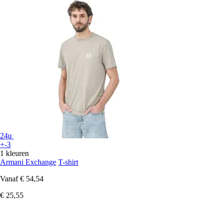
24u
+-3
1 kleuren
Armani Exchange
T-shirt
Vanaf
€ 54,54
€ 25,55