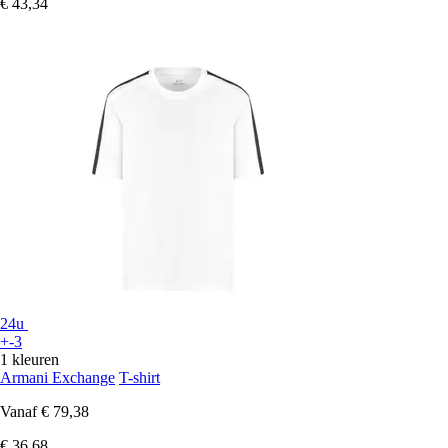
€ 43,34
24u
+-3
1 kleuren
Armani Exchange
T-shirt
Vanaf
€ 79,38
€ 36,68