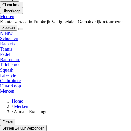
Clubruimte
Uitverkoop
Merken
Klantenservice in Frankrijk
Veilig betalen
Gemakkelijk retourneren
Zoeken
Nieuw
Schoenen
Rackets
Tennis
Padel
Badminton
Tafeltennis
Squash
Lifestyle
Clubruimte
Uitverkoop
Merken
Home
/
Merken
/
Armani Exchange
Filters
Binnen 24 uur verzonden