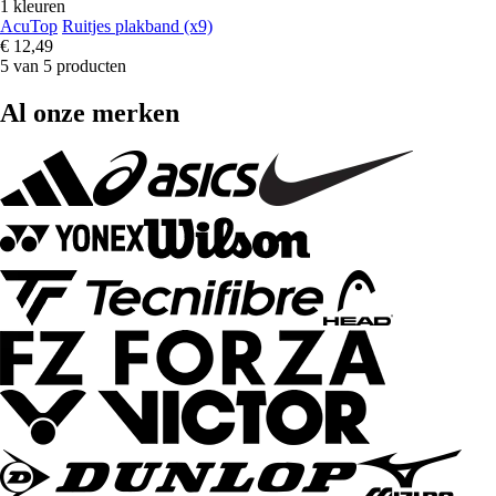
1 kleuren
AcuTop
Ruitjes plakband (x9)
€ 12,49
5 van 5 producten
Al onze merken