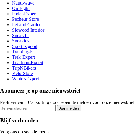
Nauti-wave
On-Fight
Padel-Expert
Pecheur-Store
Pet and Garden
Slowood Interior
Sneak'In
Sneakids
Sport is good
Training-Fit
Trek-Expert
Triathlon-Expert
TripNBikers
Vélo-Store
Winter-Expert
Abonneer je op onze nieuwsbrief
Profiteer van 10% korting door je aan te melden voor onze nieuwsbrief
Aanmelden
Blijf verbonden
Volg ons op sociale media