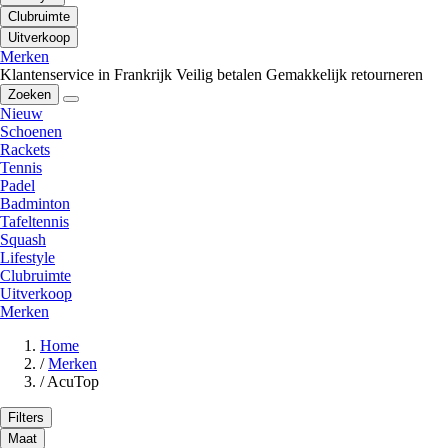
Clubruimte
Uitverkoop
Merken
Klantenservice in Frankrijk
Veilig betalen
Gemakkelijk retourneren
Zoeken
Nieuw
Schoenen
Rackets
Tennis
Padel
Badminton
Tafeltennis
Squash
Lifestyle
Clubruimte
Uitverkoop
Merken
Home
/
Merken
/
AcuTop
Filters
Maat