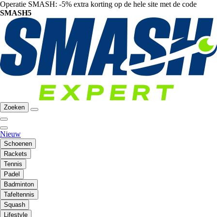
Operatie SMASH: -5% extra korting op de hele site met de code
SMASH5
Zoeken
Nieuw
Schoenen
Rackets
Tennis
Padel
Badminton
Tafeltennis
Squash
Lifestyle