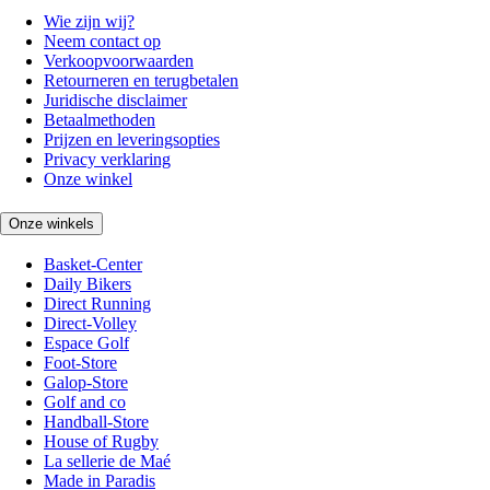
Wie zijn wij?
Neem contact op
Verkoopvoorwaarden
Retourneren en terugbetalen
Juridische disclaimer
Betaalmethoden
Prijzen en leveringsopties
Privacy verklaring
Onze winkel
Onze winkels
Basket-Center
Daily Bikers
Direct Running
Direct-Volley
Espace Golf
Foot-Store
Galop-Store
Golf and co
Handball-Store
House of Rugby
La sellerie de Maé
Made in Paradis