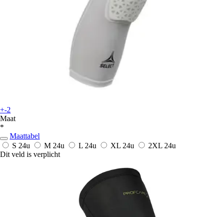
+-2
Maat
*
Maattabel
S
24u
M
24u
L
24u
XL
24u
2XL
24u
Dit veld is verplicht