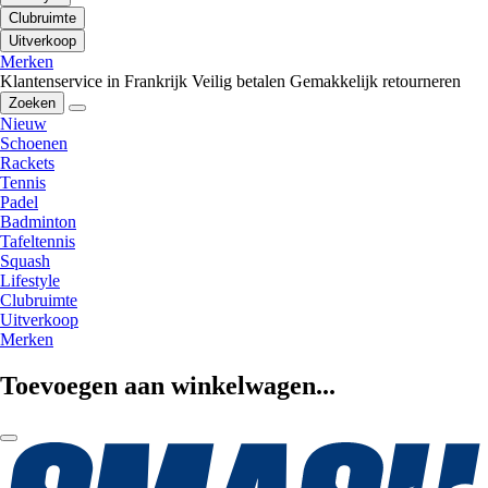
Clubruimte
Uitverkoop
Merken
Klantenservice in Frankrijk
Veilig betalen
Gemakkelijk retourneren
Zoeken
Nieuw
Schoenen
Rackets
Tennis
Padel
Badminton
Tafeltennis
Squash
Lifestyle
Clubruimte
Uitverkoop
Merken
Toevoegen aan winkelwagen...