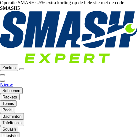
Operatie SMASH: -5% extra korting op de hele site met de code
SMASH5
Zoeken
Nieuw
Schoenen
Rackets
Tennis
Padel
Badminton
Tafeltennis
Squash
Lifestyle