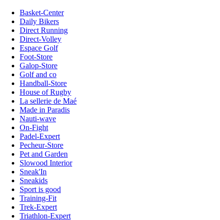
Basket-Center
Daily Bikers
Direct Running
Direct-Volley
Espace Golf
Foot-Store
Galop-Store
Golf and co
Handball-Store
House of Rugby
La sellerie de Maé
Made in Paradis
Nauti-wave
On-Fight
Padel-Expert
Pecheur-Store
Pet and Garden
Slowood Interior
Sneak'In
Sneakids
Sport is good
Training-Fit
Trek-Expert
Triathlon-Expert