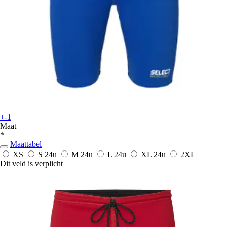
+-1
Maat
*
Maattabel
XS
S
24u
M
24u
L
24u
XL
24u
2XL
Dit veld is verplicht