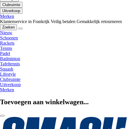
Clubruimte
Uitverkoop
Merken
Klantenservice in Frankrijk
Veilig betalen
Gemakkelijk retourneren
Zoeken
Nieuw
Schoenen
Rackets
Tennis
Padel
Badminton
Tafeltennis
Squash
Lifestyle
Clubruimte
Uitverkoop
Merken
Toevoegen aan winkelwagen...