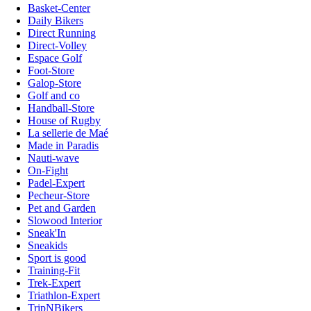
Basket-Center
Daily Bikers
Direct Running
Direct-Volley
Espace Golf
Foot-Store
Galop-Store
Golf and co
Handball-Store
House of Rugby
La sellerie de Maé
Made in Paradis
Nauti-wave
On-Fight
Padel-Expert
Pecheur-Store
Pet and Garden
Slowood Interior
Sneak'In
Sneakids
Sport is good
Training-Fit
Trek-Expert
Triathlon-Expert
TripNBikers