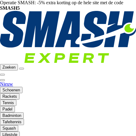
Operatie SMASH: -5% extra korting op de hele site met de code
SMASH5
Zoeken
Nieuw
Schoenen
Rackets
Tennis
Padel
Badminton
Tafeltennis
Squash
Lifestyle