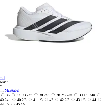
+-1
Maat
*
Maattabel
36
37 1/3
24u
38
24u
38 2/3
24u
39 1/3
24u
40
24u
40 2/3
41 1/3
42
42 2/3
43 1/3
44
44 2/3
45 1/3