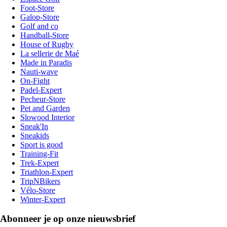
Foot-Store
Galop-Store
Golf and co
Handball-Store
House of Rugby
La sellerie de Maé
Made in Paradis
Nauti-wave
On-Fight
Padel-Expert
Pecheur-Store
Pet and Garden
Slowood Interior
Sneak'In
Sneakids
Sport is good
Training-Fit
Trek-Expert
Triathlon-Expert
TripNBikers
Vélo-Store
Winter-Expert
Abonneer je op onze nieuwsbrief