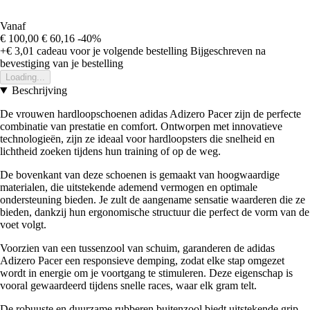
Vanaf
€ 100,00
€ 60,16
-40%
+€ 3,01
cadeau voor je volgende bestelling
Bijgeschreven na
bevestiging van je bestelling
Loading...
Beschrijving
De vrouwen hardloopschoenen adidas Adizero Pacer zijn de perfecte
combinatie van prestatie en comfort. Ontworpen met innovatieve
technologieën, zijn ze ideaal voor hardloopsters die snelheid en
lichtheid zoeken tijdens hun training of op de weg.
De bovenkant van deze schoenen is gemaakt van hoogwaardige
materialen, die uitstekende ademend vermogen en optimale
ondersteuning bieden. Je zult de aangename sensatie waarderen die ze
bieden, dankzij hun ergonomische structuur die perfect de vorm van de
voet volgt.
Voorzien van een tussenzool van schuim, garanderen de adidas
Adizero Pacer een responsieve demping, zodat elke stap omgezet
wordt in energie om je voortgang te stimuleren. Deze eigenschap is
vooral gewaardeerd tijdens snelle races, waar elk gram telt.
De robuuste en duurzame rubberen buitenzool biedt uitstekende grip