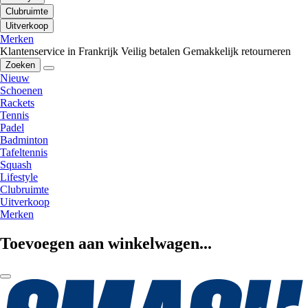
Clubruimte
Uitverkoop
Merken
Klantenservice in Frankrijk
Veilig betalen
Gemakkelijk retourneren
Zoeken
Nieuw
Schoenen
Rackets
Tennis
Padel
Badminton
Tafeltennis
Squash
Lifestyle
Clubruimte
Uitverkoop
Merken
Toevoegen aan winkelwagen...