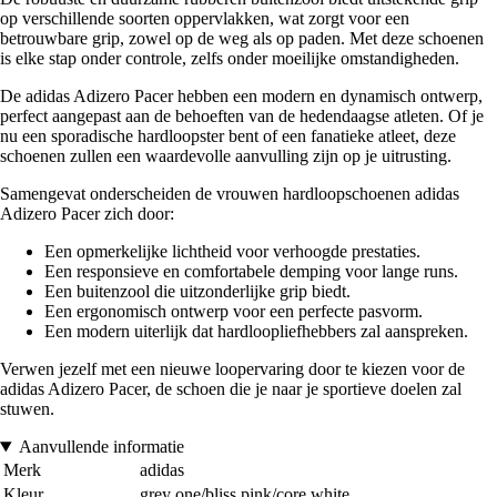
op verschillende soorten oppervlakken, wat zorgt voor een
betrouwbare grip, zowel op de weg als op paden. Met deze schoenen
is elke stap onder controle, zelfs onder moeilijke omstandigheden.
De adidas Adizero Pacer hebben een modern en dynamisch ontwerp,
perfect aangepast aan de behoeften van de hedendaagse atleten. Of je
nu een sporadische hardloopster bent of een fanatieke atleet, deze
schoenen zullen een waardevolle aanvulling zijn op je uitrusting.
Samengevat onderscheiden de vrouwen hardloopschoenen adidas
Adizero Pacer zich door:
Een opmerkelijke lichtheid voor verhoogde prestaties.
Een responsieve en comfortabele demping voor lange runs.
Een buitenzool die uitzonderlijke grip biedt.
Een ergonomisch ontwerp voor een perfecte pasvorm.
Een modern uiterlijk dat hardloopliefhebbers zal aanspreken.
Verwen jezelf met een nieuwe loopervaring door te kiezen voor de
adidas Adizero Pacer, de schoen die je naar je sportieve doelen zal
stuwen.
Aanvullende informatie
Merk
adidas
Kleur
grey one/bliss pink/core white