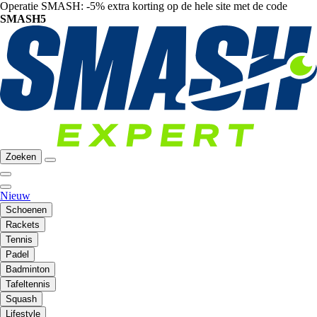
Operatie SMASH: -5% extra korting op de hele site met de code
SMASH5
Zoeken
Nieuw
Schoenen
Rackets
Tennis
Padel
Badminton
Tafeltennis
Squash
Lifestyle