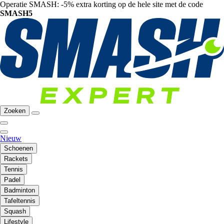
Operatie SMASH: -5% extra korting op de hele site met de code
SMASH5
Zoeken
Nieuw
Schoenen
Rackets
Tennis
Padel
Badminton
Tafeltennis
Squash
Lifestyle