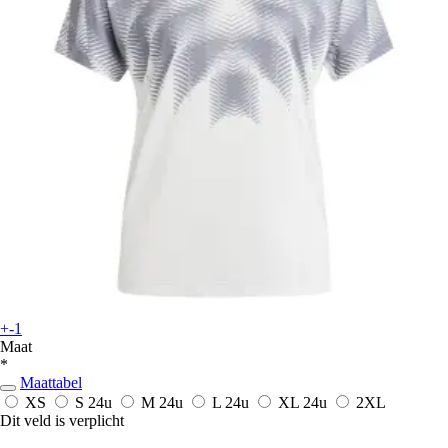
+-1
Maat
*
Maattabel
XS
S
24u
M
24u
L
24u
XL
24u
2XL
Dit veld is verplicht