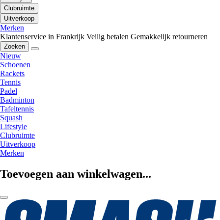
Clubruimte
Uitverkoop
Merken
Klantenservice in Frankrijk
Veilig betalen
Gemakkelijk retourneren
Zoeken
Nieuw
Schoenen
Rackets
Tennis
Padel
Badminton
Tafeltennis
Squash
Lifestyle
Clubruimte
Uitverkoop
Merken
Toevoegen aan winkelwagen...