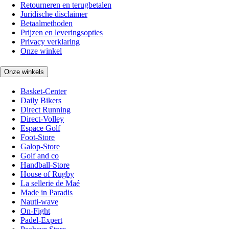
Retourneren en terugbetalen
Juridische disclaimer
Betaalmethoden
Prijzen en leveringsopties
Privacy verklaring
Onze winkel
Onze winkels
Basket-Center
Daily Bikers
Direct Running
Direct-Volley
Espace Golf
Foot-Store
Galop-Store
Golf and co
Handball-Store
House of Rugby
La sellerie de Maé
Made in Paradis
Nauti-wave
On-Fight
Padel-Expert