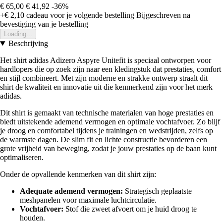
€ 65,00
€ 41,92
-36%
+€ 2,10
cadeau voor je volgende bestelling
Bijgeschreven na
bevestiging van je bestelling
Loading...
Beschrijving
Het shirt adidas Adizero Aspyre Unitefit is speciaal ontworpen voor
hardlopers die op zoek zijn naar een kledingstuk dat prestaties, comfort
en stijl combineert. Met zijn moderne en strakke ontwerp straalt dit
shirt de kwaliteit en innovatie uit die kenmerkend zijn voor het merk
adidas.
Dit shirt is gemaakt van technische materialen van hoge prestaties en
biedt uitstekende ademend vermogen en optimale vochtafvoer. Zo blijf
je droog en comfortabel tijdens je trainingen en wedstrijden, zelfs op
de warmste dagen. De slim fit en lichte constructie bevorderen een
grote vrijheid van beweging, zodat je jouw prestaties op de baan kunt
optimaliseren.
Onder de opvallende kenmerken van dit shirt zijn:
Adequate ademend vermogen:
Strategisch geplaatste
meshpanelen voor maximale luchtcirculatie.
Vochtafvoer:
Stof die zweet afvoert om je huid droog te
houden.