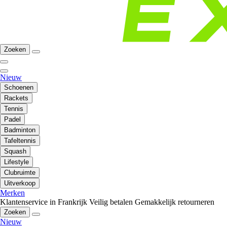
Zoeken
Nieuw
Schoenen
Rackets
Tennis
Padel
Badminton
Tafeltennis
Squash
Lifestyle
Clubruimte
Uitverkoop
Merken
Klantenservice in Frankrijk
Veilig betalen
Gemakkelijk retourneren
Zoeken
Nieuw