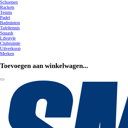
Schoenen
Rackets
Tennis
Padel
Badminton
Tafeltennis
Squash
Lifestyle
Clubruimte
Uitverkoop
Merken
Toevoegen aan winkelwagen...