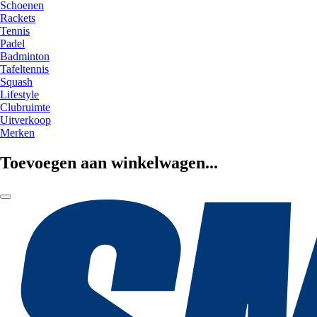
Schoenen
Rackets
Tennis
Padel
Badminton
Tafeltennis
Squash
Lifestyle
Clubruimte
Uitverkoop
Merken
Toevoegen aan winkelwagen...