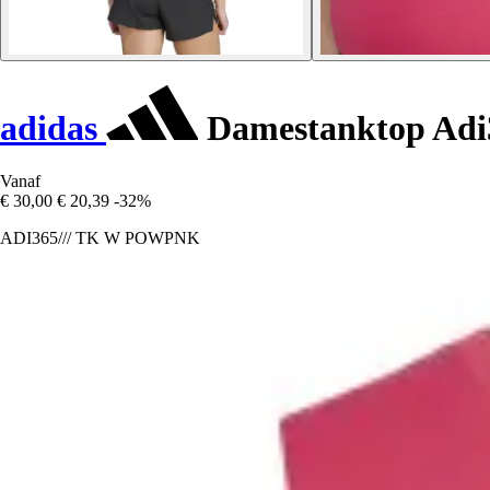
adidas
Damestanktop Adi
Vanaf
€ 30,00
€ 20,39
-32%
ADI365/// TK W POWPNK