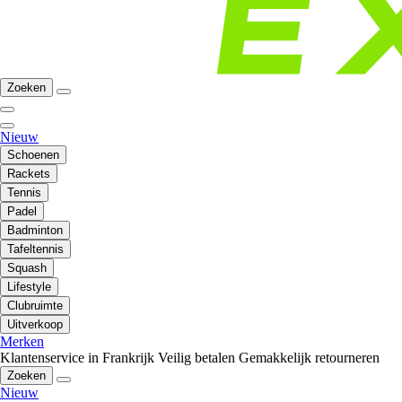
Zoeken
Nieuw
Schoenen
Rackets
Tennis
Padel
Badminton
Tafeltennis
Squash
Lifestyle
Clubruimte
Uitverkoop
Merken
Klantenservice in Frankrijk
Veilig betalen
Gemakkelijk retourneren
Zoeken
Nieuw