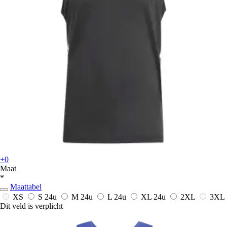
+0
Maat
*
Maattabel
XS
S
24u
M
24u
L
24u
XL
24u
2XL
3XL
Dit veld is verplicht