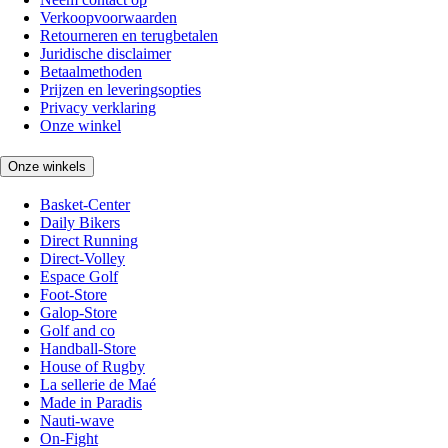
Verkoopvoorwaarden
Retourneren en terugbetalen
Juridische disclaimer
Betaalmethoden
Prijzen en leveringsopties
Privacy verklaring
Onze winkel
Onze winkels
Basket-Center
Daily Bikers
Direct Running
Direct-Volley
Espace Golf
Foot-Store
Galop-Store
Golf and co
Handball-Store
House of Rugby
La sellerie de Maé
Made in Paradis
Nauti-wave
On-Fight