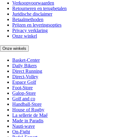
Verkoopvoorwaarden
Retourneren en terugbetalen
Juridische disclaimer
Betaalmethoden
Prijzen en leveringsopties
Privacy verklaring
Onze winkel
Onze winkels
Basket-Center
Daily Bikers
Direct Running
Direct-Volley
Espace Golf
Foot-Store
Galop-Store
Golf and co
Handball-Store
House of Rugby
La sellerie de Maé
Made in Paradis
Nauti-wave
On-Fight