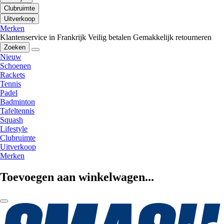
Clubruimte
Uitverkoop
Merken
Klantenservice in Frankrijk
Veilig betalen
Gemakkelijk retourneren
Zoeken
Nieuw
Schoenen
Rackets
Tennis
Padel
Badminton
Tafeltennis
Squash
Lifestyle
Clubruimte
Uitverkoop
Merken
Toevoegen aan winkelwagen...