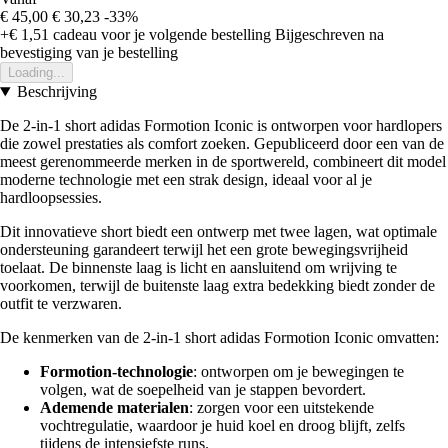
€ 45,00
€ 30,23
-33%
+€ 1,51
cadeau voor je volgende bestelling
Bijgeschreven na
bevestiging van je bestelling
Loading...
Beschrijving
De 2-in-1 short adidas Formotion Iconic is ontworpen voor hardlopers
die zowel prestaties als comfort zoeken. Gepubliceerd door een van de
meest gerenommeerde merken in de sportwereld, combineert dit model
moderne technologie met een strak design, ideaal voor al je
hardloopsessies.
Dit innovatieve short biedt een ontwerp met twee lagen, wat optimale
ondersteuning garandeert terwijl het een grote bewegingsvrijheid
toelaat. De binnenste laag is licht en aansluitend om wrijving te
voorkomen, terwijl de buitenste laag extra bedekking biedt zonder de
outfit te verzwaren.
De kenmerken van de 2-in-1 short adidas Formotion Iconic omvatten:
Formotion-technologie
: ontworpen om je bewegingen te
volgen, wat de soepelheid van je stappen bevordert.
Ademende materialen
: zorgen voor een uitstekende
vochtregulatie, waardoor je huid koel en droog blijft, zelfs
tijdens de intensiefste runs.