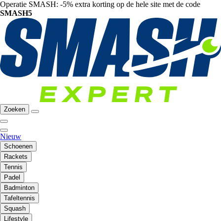
Operatie SMASH: -5% extra korting op de hele site met de code
SMASH5
Zoeken
Nieuw
Schoenen
Rackets
Tennis
Padel
Badminton
Tafeltennis
Squash
Lifestyle