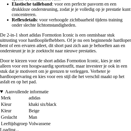
Elastische tailleband
: voor een perfecte pasvorm en een
drukkloze ondersteuning, zodat je je volledig op je prestatie kunt
concentreren.
Reflexdetails
: voor verhoogde zichtbaarheid tijdens training
onder slechte lichtomstandigheden.
De 2-in-1 short adidas Formotion Iconic is een onmisbaar stuk
uitrusting voor hardloopliefhebbers. Of je nu een beginnende hardloper
bent of een ervaren atleet, dit short past zich aan je behoeften aan en
ondersteunt je in je zoektocht naar nieuwe prestaties.
Door te kiezen voor de short adidas Formotion Iconic, kies je niet
alleen voor een hoogwaardig sportoutfit, maar investeer je ook in een
stuk dat je motiveert om je grenzen te verleggen. Verbeter je
hardloopervaring en kies voor een stijl die het verschil maakt op het
asfalt en op het pad.
Aanvullende informatie
Merk
adidas
Kleur
khaki six/black
Kleur
Beige
Geslacht
Man
Leeftijdsgroep
Volwassene
Loading...