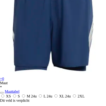
+0
Maat
*
Maattabel
XS
S
M
24u
L
24u
XL
24u
2XL
Dit veld is verplicht