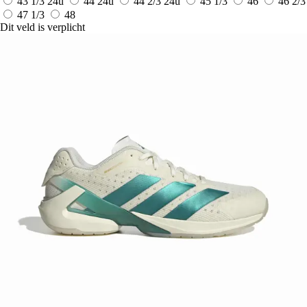
43 1/3
24u
44
24u
44 2/3
24u
45 1/3
46
46 2/3
47 1/3
48
Dit veld is verplicht