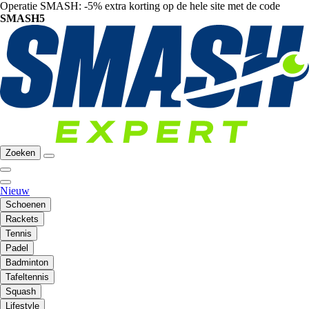
Operatie SMASH: -5% extra korting op de hele site met de code
SMASH5
Zoeken
Nieuw
Schoenen
Rackets
Tennis
Padel
Badminton
Tafeltennis
Squash
Lifestyle