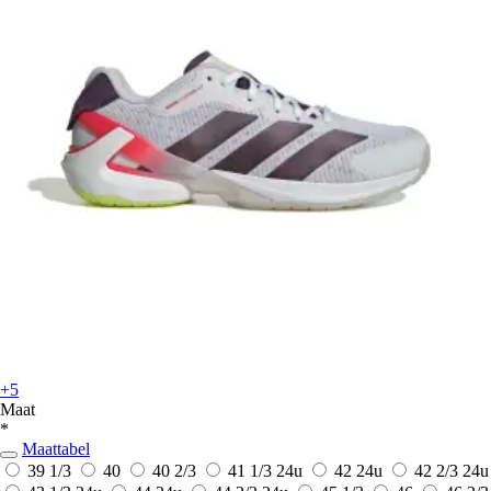
+5
Maat
*
Maattabel
39 1/3
40
40 2/3
41 1/3
24u
42
24u
42 2/3
24u