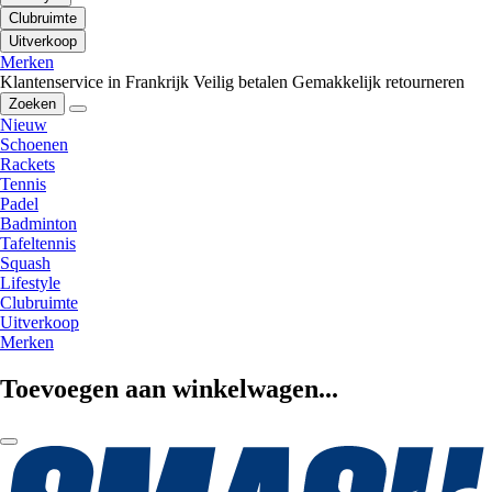
Clubruimte
Uitverkoop
Merken
Klantenservice in Frankrijk
Veilig betalen
Gemakkelijk retourneren
Zoeken
Nieuw
Schoenen
Rackets
Tennis
Padel
Badminton
Tafeltennis
Squash
Lifestyle
Clubruimte
Uitverkoop
Merken
Toevoegen aan winkelwagen...