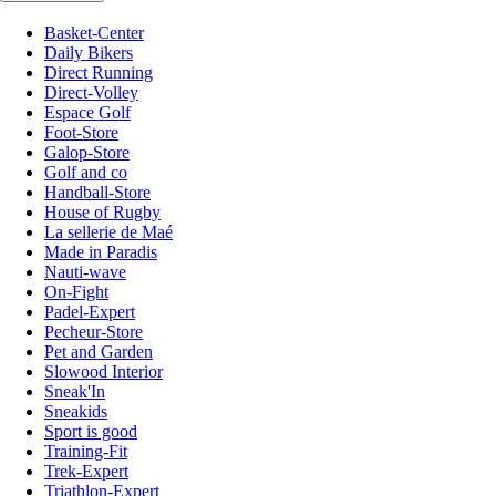
Basket-Center
Daily Bikers
Direct Running
Direct-Volley
Espace Golf
Foot-Store
Galop-Store
Golf and co
Handball-Store
House of Rugby
La sellerie de Maé
Made in Paradis
Nauti-wave
On-Fight
Padel-Expert
Pecheur-Store
Pet and Garden
Slowood Interior
Sneak'In
Sneakids
Sport is good
Training-Fit
Trek-Expert
Triathlon-Expert