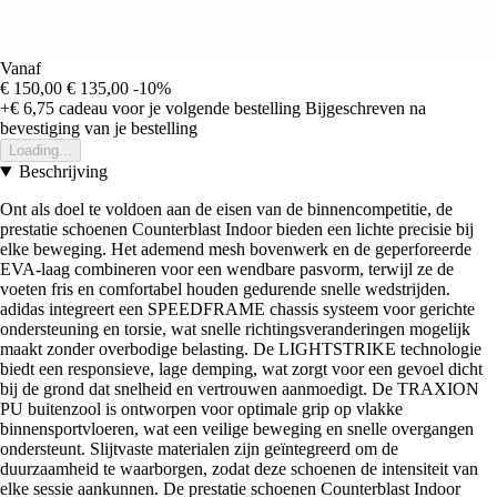
Vanaf
€ 150,00
€ 135,00
-10%
+€ 6,75
cadeau voor je volgende bestelling
Bijgeschreven na
bevestiging van je bestelling
Loading...
Beschrijving
Ont als doel te voldoen aan de eisen van de binnencompetitie, de
prestatie schoenen Counterblast Indoor bieden een lichte precisie bij
elke beweging. Het ademend mesh bovenwerk en de geperforeerde
EVA-laag combineren voor een wendbare pasvorm, terwijl ze de
voeten fris en comfortabel houden gedurende snelle wedstrijden.
adidas integreert een SPEEDFRAME chassis systeem voor gerichte
ondersteuning en torsie, wat snelle richtingsveranderingen mogelijk
maakt zonder overbodige belasting. De LIGHTSTRIKE technologie
biedt een responsieve, lage demping, wat zorgt voor een gevoel dicht
bij de grond dat snelheid en vertrouwen aanmoedigt. De TRAXION
PU buitenzool is ontworpen voor optimale grip op vlakke
binnensportvloeren, wat een veilige beweging en snelle overgangen
ondersteunt. Slijtvaste materialen zijn geïntegreerd om de
duurzaamheid te waarborgen, zodat deze schoenen de intensiteit van
elke sessie aankunnen. De prestatie schoenen Counterblast Indoor