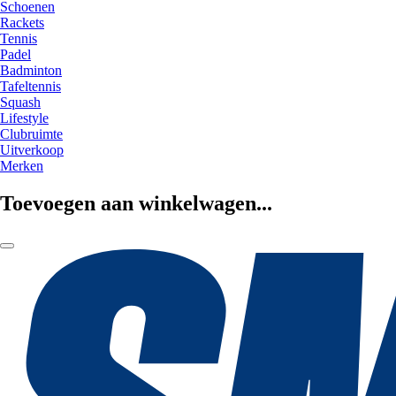
Schoenen
Rackets
Tennis
Padel
Badminton
Tafeltennis
Squash
Lifestyle
Clubruimte
Uitverkoop
Merken
Toevoegen aan winkelwagen...