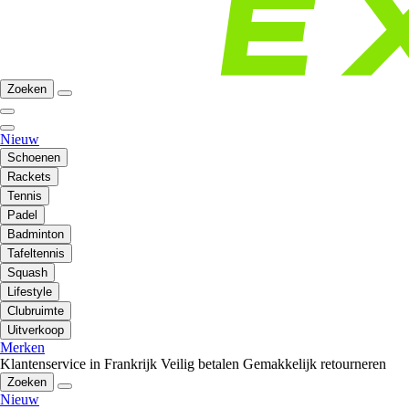
Zoeken
Nieuw
Schoenen
Rackets
Tennis
Padel
Badminton
Tafeltennis
Squash
Lifestyle
Clubruimte
Uitverkoop
Merken
Klantenservice in Frankrijk
Veilig betalen
Gemakkelijk retourneren
Zoeken
Nieuw