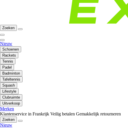
Zoeken
Nieuw
Schoenen
Rackets
Tennis
Padel
Badminton
Tafeltennis
Squash
Lifestyle
Clubruimte
Uitverkoop
Merken
Klantenservice in Frankrijk
Veilig betalen
Gemakkelijk retourneren
Zoeken
Nieuw