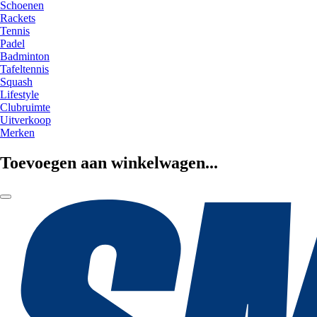
Schoenen
Rackets
Tennis
Padel
Badminton
Tafeltennis
Squash
Lifestyle
Clubruimte
Uitverkoop
Merken
Toevoegen aan winkelwagen...