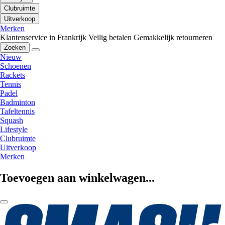
Clubruimte
Uitverkoop
Merken
Klantenservice in Frankrijk
Veilig betalen
Gemakkelijk retourneren
Zoeken
Nieuw
Schoenen
Rackets
Tennis
Padel
Badminton
Tafeltennis
Squash
Lifestyle
Clubruimte
Uitverkoop
Merken
Toevoegen aan winkelwagen...