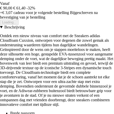
Vanaf
€ 90,00
€ 61,40
-32%
+€ 3,07
cadeau voor je volgende bestelling
Bijgeschreven na
bevestiging van je bestelling
Loading...
Beschrijving
Ontdek een nieuw niveau van comfort met de Sneakers adidas
Cloudfoam Cuxxion, ontworpen voor degenen die zowel gemak als
ondersteuning waarderen tijdens hun dagelijkse wandelingen.
Geïnspireerd door de wens om je stappen moeiteloos te maken, heeft
deze silhouette een hoge, gestapelde EVA-tussenzool voor aangename
demping onder de voet, wat de dagelijkse beweging prettig maakt. Het
bovenwerk van leer biedt een premium uitstraling en gevoel, terwijl de
3D-drijvende textuur op de iconische 3-Stripes een dynamische touch
toevoegt. De Cloudfoam-technologie biedt een complete
comfortervaring, vanaf het moment dat je de schoen aantrekt tot elke
stap die je zet. Ontworpen voor een ultra-zachte stap met extra
demping. Bovendien ondersteunt de gevormde dubbele binnenzool je
voet, en de Adiwear-rubberen buitenzool biedt betrouwbare grip voor
je avonturen in de stad. Of je nu nieuwe straten verkent of een
ontspannen dag met vrienden doorbrengt, deze sneakers combineren
innovatieve comfort met tijdloze stijl.
Brede pasvorm