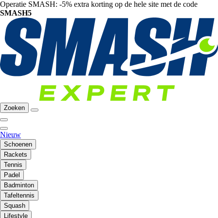
Operatie SMASH: -5% extra korting op de hele site met de code
SMASH5
Zoeken
Nieuw
Schoenen
Rackets
Tennis
Padel
Badminton
Tafeltennis
Squash
Lifestyle