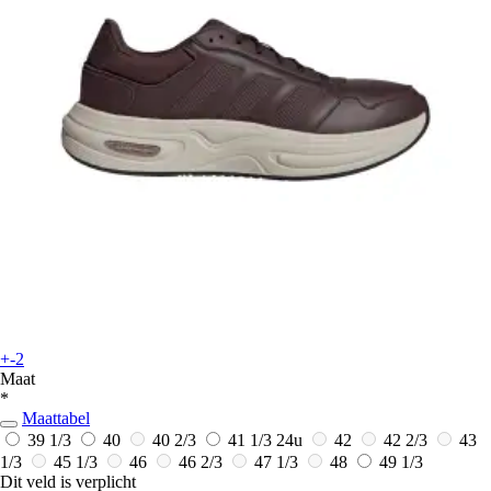
+-2
Maat
*
Maattabel
39 1/3
40
40 2/3
41 1/3
24u
42
42 2/3
43
1/3
45 1/3
46
46 2/3
47 1/3
48
49 1/3
Dit veld is verplicht