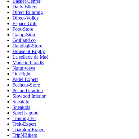
Basket-Center
Daily Bikers
Direct Running
Direct-Volley
Espace Golf
Foot-Store
Galop-Store
Golf and co
Handball-Store
House of Rugby
La sellerie de Maé
Made in Paradis
Nauti-wave
On-Fight
Padel-Expert
Pecheur-Store
Pet and Garden
Slowood Interior
Sneak'In
Sneakids
Sport is good
Training-Fit
Trek-Expert
Triathlon-Expert
TripNBikers