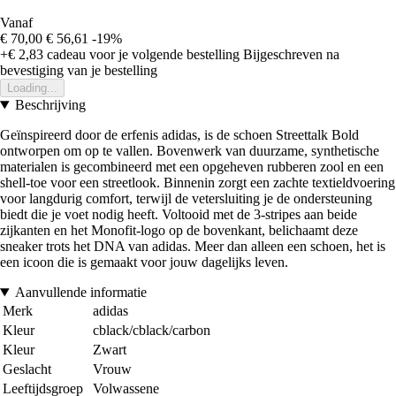
Vanaf
€ 70,00
€ 56,61
-19%
+€ 2,83
cadeau voor je volgende bestelling
Bijgeschreven na
bevestiging van je bestelling
Loading...
Beschrijving
Geïnspireerd door de erfenis adidas, is de schoen Streettalk Bold
ontworpen om op te vallen. Bovenwerk van duurzame, synthetische
materialen is gecombineerd met een opgeheven rubberen zool en een
shell-toe voor een streetlook. Binnenin zorgt een zachte textieldvoering
voor langdurig comfort, terwijl de vetersluiting je de ondersteuning
biedt die je voet nodig heeft. Voltooid met de 3-stripes aan beide
zijkanten en het Monofit-logo op de bovenkant, belichaamt deze
sneaker trots het DNA van adidas. Meer dan alleen een schoen, het is
een icoon die is gemaakt voor jouw dagelijks leven.
Aanvullende informatie
Merk
adidas
Kleur
cblack/cblack/carbon
Kleur
Zwart
Geslacht
Vrouw
Leeftijdsgroep
Volwassene