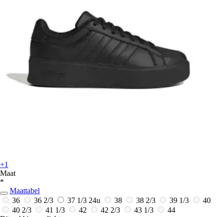
+1
Maat
*
Maattabel
36
36 2/3
37 1/3
24u
38
38 2/3
39 1/3
40
40 2/3
41 1/3
42
42 2/3
43 1/3
44