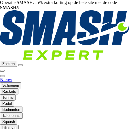
Operatie SMASH: -5% extra korting op de hele site met de code
SMASH5
Zoeken
Nieuw
Schoenen
Rackets
Tennis
Padel
Badminton
Tafeltennis
Squash
Lifestyle