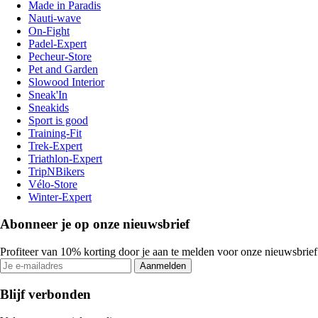
Made in Paradis
Nauti-wave
On-Fight
Padel-Expert
Pecheur-Store
Pet and Garden
Slowood Interior
Sneak'In
Sneakids
Sport is good
Training-Fit
Trek-Expert
Triathlon-Expert
TripNBikers
Vélo-Store
Winter-Expert
Abonneer je op onze nieuwsbrief
Profiteer van 10% korting door je aan te melden voor onze nieuwsbrief
Aanmelden
Blijf verbonden