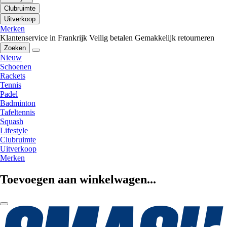
Clubruimte
Uitverkoop
Merken
Klantenservice in Frankrijk
Veilig betalen
Gemakkelijk retourneren
Zoeken
Nieuw
Schoenen
Rackets
Tennis
Padel
Badminton
Tafeltennis
Squash
Lifestyle
Clubruimte
Uitverkoop
Merken
Toevoegen aan winkelwagen...