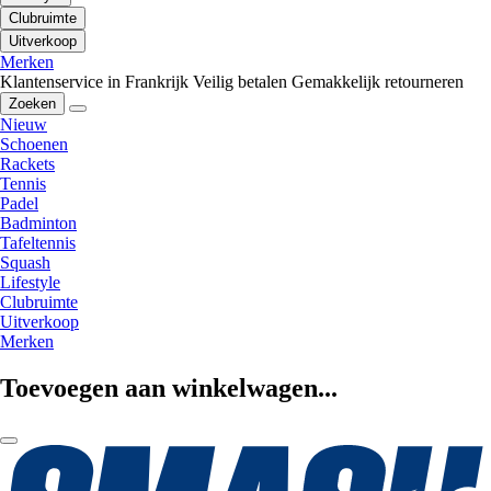
Clubruimte
Uitverkoop
Merken
Klantenservice in Frankrijk
Veilig betalen
Gemakkelijk retourneren
Zoeken
Nieuw
Schoenen
Rackets
Tennis
Padel
Badminton
Tafeltennis
Squash
Lifestyle
Clubruimte
Uitverkoop
Merken
Toevoegen aan winkelwagen...