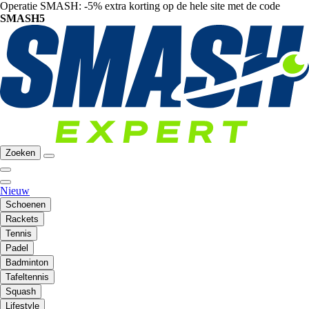
Operatie SMASH: -5% extra korting op de hele site met de code
SMASH5
Zoeken
Nieuw
Schoenen
Rackets
Tennis
Padel
Badminton
Tafeltennis
Squash
Lifestyle