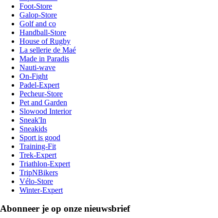
Foot-Store
Galop-Store
Golf and co
Handball-Store
House of Rugby
La sellerie de Maé
Made in Paradis
Nauti-wave
On-Fight
Padel-Expert
Pecheur-Store
Pet and Garden
Slowood Interior
Sneak'In
Sneakids
Sport is good
Training-Fit
Trek-Expert
Triathlon-Expert
TripNBikers
Vélo-Store
Winter-Expert
Abonneer je op onze nieuwsbrief