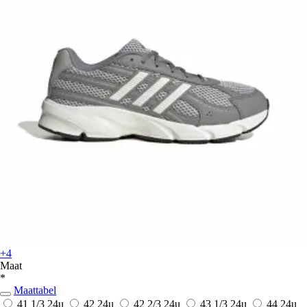
+4
Maat
*
Maattabel
41 1/3
24u
42
24u
42 2/3
24u
43 1/3
24u
44
24u