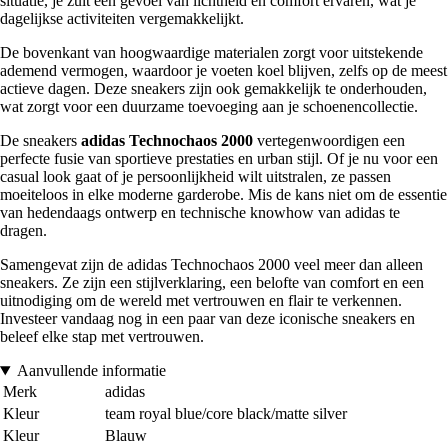
situatie, je zult een gevoel van lichtheid en comfort ervaren, wat je
dagelijkse activiteiten vergemakkelijkt.
De bovenkant van hoogwaardige materialen zorgt voor uitstekende
ademend vermogen, waardoor je voeten koel blijven, zelfs op de meest
actieve dagen. Deze sneakers zijn ook gemakkelijk te onderhouden,
wat zorgt voor een duurzame toevoeging aan je schoenencollectie.
De sneakers
adidas Technochaos 2000
vertegenwoordigen een
perfecte fusie van sportieve prestaties en urban stijl. Of je nu voor een
casual look gaat of je persoonlijkheid wilt uitstralen, ze passen
moeiteloos in elke moderne garderobe. Mis de kans niet om de essentie
van hedendaags ontwerp en technische knowhow van adidas te
dragen.
Samengevat zijn de adidas Technochaos 2000 veel meer dan alleen
sneakers. Ze zijn een stijlverklaring, een belofte van comfort en een
uitnodiging om de wereld met vertrouwen en flair te verkennen.
Investeer vandaag nog in een paar van deze iconische sneakers en
beleef elke stap met vertrouwen.
Aanvullende informatie
Merk
adidas
Kleur
team royal blue/core black/matte silver
Kleur
Blauw