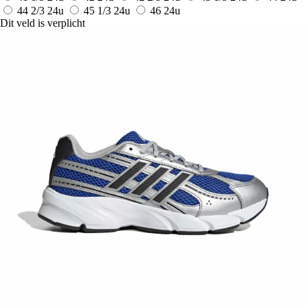
44 2/3
24u
45 1/3
24u
46
24u
Dit veld is verplicht