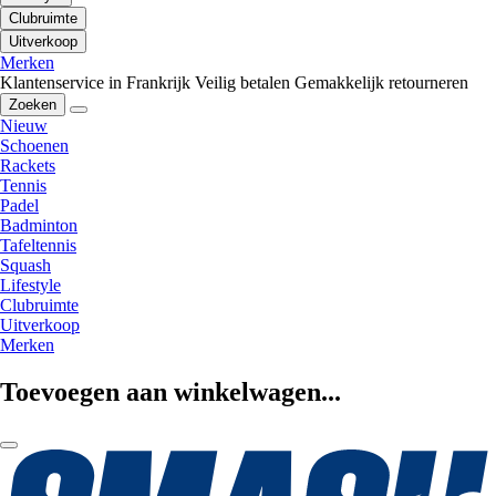
Clubruimte
Uitverkoop
Merken
Klantenservice in Frankrijk
Veilig betalen
Gemakkelijk retourneren
Zoeken
Nieuw
Schoenen
Rackets
Tennis
Padel
Badminton
Tafeltennis
Squash
Lifestyle
Clubruimte
Uitverkoop
Merken
Toevoegen aan winkelwagen...