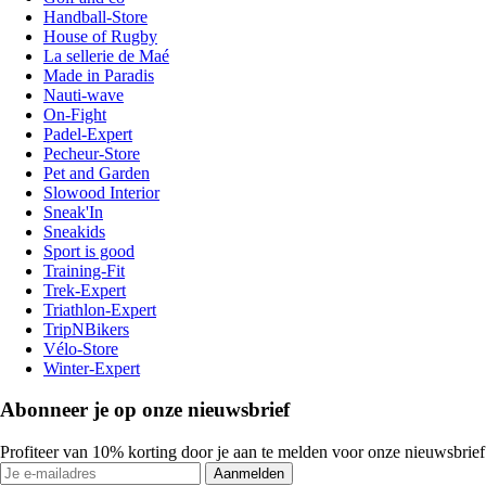
Handball-Store
House of Rugby
La sellerie de Maé
Made in Paradis
Nauti-wave
On-Fight
Padel-Expert
Pecheur-Store
Pet and Garden
Slowood Interior
Sneak'In
Sneakids
Sport is good
Training-Fit
Trek-Expert
Triathlon-Expert
TripNBikers
Vélo-Store
Winter-Expert
Abonneer je op onze nieuwsbrief
Profiteer van 10% korting door je aan te melden voor onze nieuwsbrief
Aanmelden