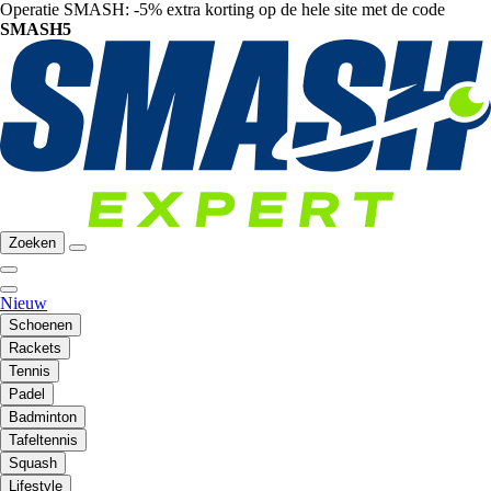
Operatie SMASH: -5% extra korting op de hele site met de code
SMASH5
Zoeken
Nieuw
Schoenen
Rackets
Tennis
Padel
Badminton
Tafeltennis
Squash
Lifestyle