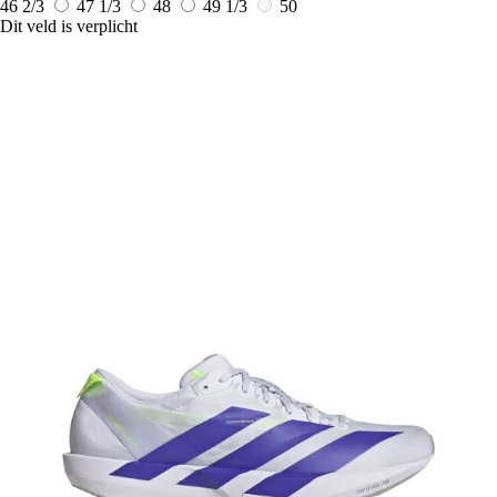
46 2/3
47 1/3
48
49 1/3
50
Dit veld is verplicht