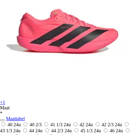
+1
Maat
*
Maattabel
40
24u
40 2/3
41 1/3
24u
42
24u
42 2/3
24u
43 1/3
24u
44
24u
44 2/3
24u
45 1/3
24u
46
24u