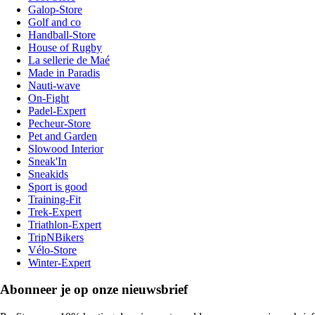
Galop-Store
Golf and co
Handball-Store
House of Rugby
La sellerie de Maé
Made in Paradis
Nauti-wave
On-Fight
Padel-Expert
Pecheur-Store
Pet and Garden
Slowood Interior
Sneak'In
Sneakids
Sport is good
Training-Fit
Trek-Expert
Triathlon-Expert
TripNBikers
Vélo-Store
Winter-Expert
Abonneer je op onze nieuwsbrief