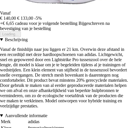
Vanaf
€ 140,00
€ 133,00
-5%
+€ 6,65
cadeau voor je volgende bestelling
Bijgeschreven na
bevestiging van je bestelling
Loading...
Beschrijving
Vanaf de finishlijn naar jou liggen er 21 km. Overwin deze afstand in
een recordtijd met deze hardloopschoenen van adidas. Lichtgewicht,
snel en gepowered door een Lightstrike Pro tussenzool over de hele
lengte, dit model is klaar om je te begeleiden tijdens al je trainingen of
wedstrijden. Een klein element van stijfheid in de tussenzool bevordert
snelle overgangen. De stretch mesh bovenkant is daarentegen nog
comfortabeler. Dit product bevat minstens 20% gerecyclede materialen.
Door gebruik te maken van al eerder geproduceerde materialen helpen
we om afval en onze afhankelijkheid van beperkte hulpbronnen te
verminderen, om zo de ecologische voetafdruk van de producten die
we maken te verkleinen. Model ontworpen voor hybride training en
veelzijdige prestaties.
Aanvullende informatie
Merk
adidas
Kleur
fropur/solpur/siggnr