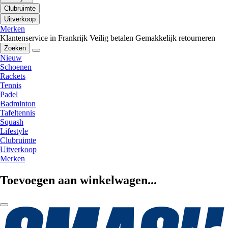
Clubruimte
Uitverkoop
Merken
Klantenservice in Frankrijk
Veilig betalen
Gemakkelijk retourneren
Zoeken
Nieuw
Schoenen
Rackets
Tennis
Padel
Badminton
Tafeltennis
Squash
Lifestyle
Clubruimte
Uitverkoop
Merken
Toevoegen aan winkelwagen...