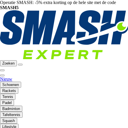
Operatie SMASH: -5% extra korting op de hele site met de code
SMASH5
Zoeken
Nieuw
Schoenen
Rackets
Tennis
Padel
Badminton
Tafeltennis
Squash
Lifestyle