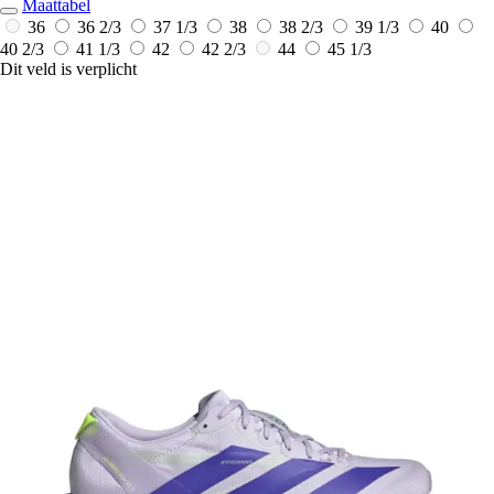
Maattabel
36
36 2/3
37 1/3
38
38 2/3
39 1/3
40
40 2/3
41 1/3
42
42 2/3
44
45 1/3
Dit veld is verplicht