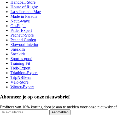
Handball-Store
House of Rugby
La sellerie de Maé
Made in Paradis
Nauti-wave
On-Fight
Padel-Expert
Pecheur-Store
Pet and Garden
Slowood Interior
Sneak'In
Sneakids
Sport is good
Training-Fit
Trek-Expert
Triathlon-Expert
TripNBikers
Vélo-Store
Winter-Expert
Abonneer je op onze nieuwsbrief
Profiteer van 10% korting door je aan te melden voor onze nieuwsbrief
Aanmelden