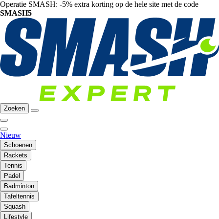
Operatie SMASH: -5% extra korting op de hele site met de code
SMASH5
Zoeken
Nieuw
Schoenen
Rackets
Tennis
Padel
Badminton
Tafeltennis
Squash
Lifestyle