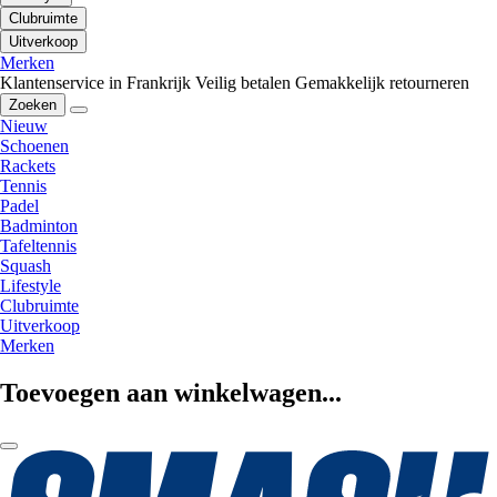
Clubruimte
Uitverkoop
Merken
Klantenservice in Frankrijk
Veilig betalen
Gemakkelijk retourneren
Zoeken
Nieuw
Schoenen
Rackets
Tennis
Padel
Badminton
Tafeltennis
Squash
Lifestyle
Clubruimte
Uitverkoop
Merken
Toevoegen aan winkelwagen...