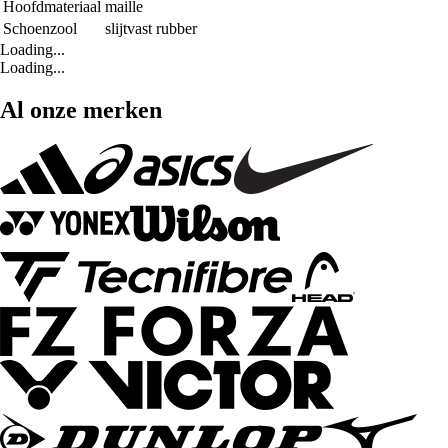
Hoofdmateriaal
maille
Schoenzool
slijtvast rubber
Loading...
Loading...
Al onze merken