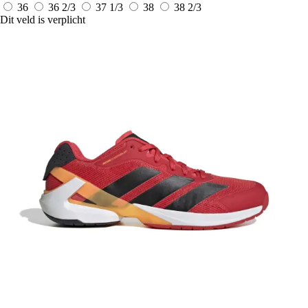
36
36 2/3
37 1/3
38
38 2/3
Dit veld is verplicht