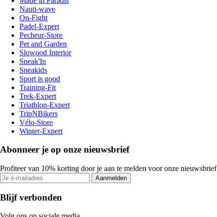
Made in Paradis
Nauti-wave
On-Fight
Padel-Expert
Pecheur-Store
Pet and Garden
Slowood Interior
Sneak'In
Sneakids
Sport is good
Training-Fit
Trek-Expert
Triathlon-Expert
TripNBikers
Vélo-Store
Winter-Expert
Abonneer je op onze nieuwsbrief
Profiteer van 10% korting door je aan te melden voor onze nieuwsbrief
Aanmelden
Blijf verbonden
Volg ons op sociale media