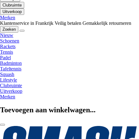
Clubruimte
Uitverkoop
Merken
Klantenservice in Frankrijk
Veilig betalen
Gemakkelijk retourneren
Zoeken
Nieuw
Schoenen
Rackets
Tennis
Padel
Badminton
Tafeltennis
Squash
Lifestyle
Clubruimte
Uitverkoop
Merken
Toevoegen aan winkelwagen...