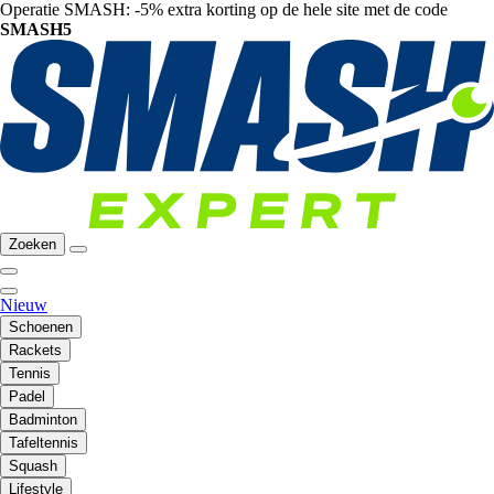
Operatie SMASH: -5% extra korting op de hele site met de code
SMASH5
Zoeken
Nieuw
Schoenen
Rackets
Tennis
Padel
Badminton
Tafeltennis
Squash
Lifestyle