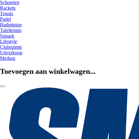
Schoenen
Rackets
Tennis
Padel
Badminton
Tafeltennis
Squash
Lifestyle
Clubruimte
Uitverkoop
Merken
Toevoegen aan winkelwagen...