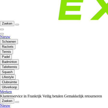
Zoeken
Nieuw
Schoenen
Rackets
Tennis
Padel
Badminton
Tafeltennis
Squash
Lifestyle
Clubruimte
Uitverkoop
Merken
Klantenservice in Frankrijk
Veilig betalen
Gemakkelijk retourneren
Zoeken
Nieuw