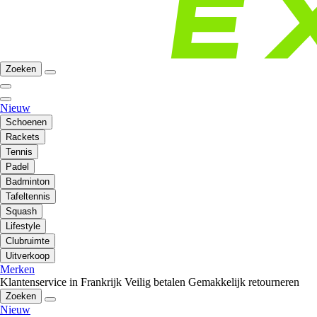
Zoeken
Nieuw
Schoenen
Rackets
Tennis
Padel
Badminton
Tafeltennis
Squash
Lifestyle
Clubruimte
Uitverkoop
Merken
Klantenservice in Frankrijk
Veilig betalen
Gemakkelijk retourneren
Zoeken
Nieuw