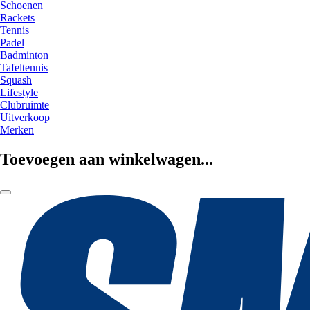
Schoenen
Rackets
Tennis
Padel
Badminton
Tafeltennis
Squash
Lifestyle
Clubruimte
Uitverkoop
Merken
Toevoegen aan winkelwagen...