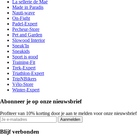
La sellerie de Maé
Made in Paradis
Nauti-wave
On-Fight
Padel-Expert
Pecheur-Store
Pet and Garden
Slowood Interior
Sneak'In
Sneakids
Sport is good
Training-Fit
Trek-Expert
Triathlon-Expert
TripNBikers
Vélo-Store
Winter-Expert
Abonneer je op onze nieuwsbrief
Profiteer van 10% korting door je aan te melden voor onze nieuwsbrief
Aanmelden
Blijf verbonden