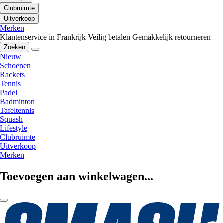
Clubruimte
Uitverkoop
Merken
Klantenservice in Frankrijk
Veilig betalen
Gemakkelijk retourneren
Zoeken
Nieuw
Schoenen
Rackets
Tennis
Padel
Badminton
Tafeltennis
Squash
Lifestyle
Clubruimte
Uitverkoop
Merken
Toevoegen aan winkelwagen...