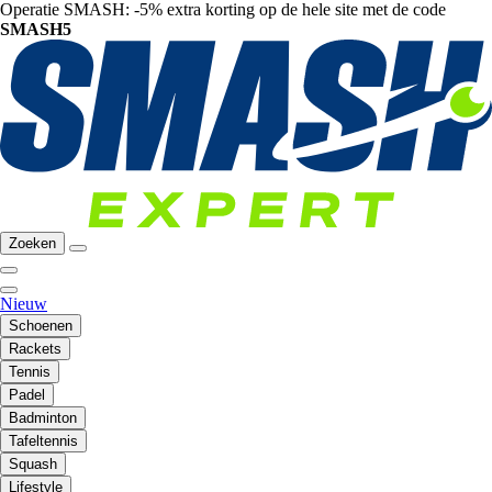
Operatie SMASH: -5% extra korting op de hele site met de code
SMASH5
Zoeken
Nieuw
Schoenen
Rackets
Tennis
Padel
Badminton
Tafeltennis
Squash
Lifestyle