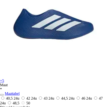
+5
Maat
*
Maattabel
40,5
24u
42
24u
43
24u
44,5
24u
46
24u
47
24u
48,5
50